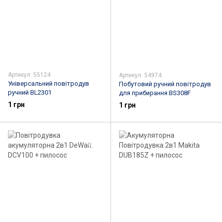
Артикул: 55124
Артикул: 54974
Універсальний повітродув
Побутовий ручний повітродув
ручний BL2301
для прибирання BS308F
1 грн
1 грн