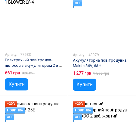
ХІТ
Артикул: 77933
Артикул: 43979
Електричний повітродув-
Акумуляторна повітродувка
пилосос з акумулятором 2 в 1
Makita 36V, 6AH
BLOWER LY-4
661 грн
1 277 грн
826 грн
1 596 грн
Купити
Купити
−20%
−20%
НОВИНКА
НОВИНКА
ХІТ
ХІТ