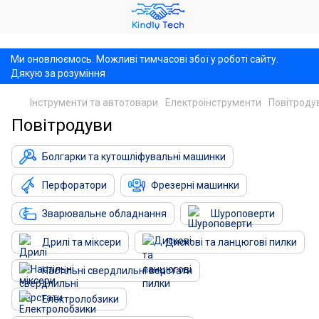
,
Ми оновлюємось. Можливі тимчасові збої у роботі сайту.
Дякую за розуміння
Інструменти та автотовари
Електроінструменти
Повітроду
Повітродуви
Болгарки та кутошліфувальні машинки
Перфоратори
Фрезерні машинки
Зварювальне обладнання
Шуроповерти
Дрилі та міксери
Дискові та ланцюгові пилки
Настільні свердлильні верстати
Електролобзики