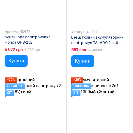
Артикул: 43972
Артикул: 43850
Бензинова повітродувка
Безщітковий акумуляторний
Honda GHB-25E
повітродув TALADO 2 акб,
жовтий
5 072 грн
883 грн
6 339 грн
1 103 грн
Купити
Купити
−20%
−20%
НОВИНКА
НОВИНКА
ХІТ
ХІТ