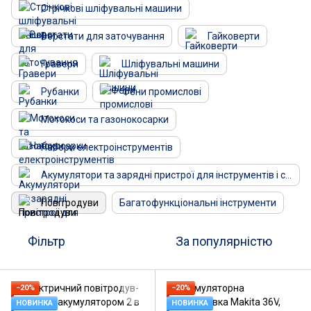
Стрічкові шліфувальні машини
Верстати для заточування
Гайковерти
Гравери
Шліфувальні машини
Рубанки
Фени промислові
Мотокоси та газонокосарки
Набори електроінструментів
Акумулятори та зарядні пристрої для інструментів і садової техніки
Повітродуви
Багатофункціональні інструменти
Фільтр
За популярністю
−20%
−20%
НОВИНКА
НОВИНКА