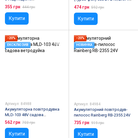
турбовентилятор LY-752
м/с для снігу та листя
355 грн
474 грн
444 грн
592 грн
Купити
Купити
−20%
−20%
ЕКСКЛЮЗИВ
НОВИНКА
Артикул: 84988
Артикул: 84984
Акумуляторна повітродувка
Акумуляторний повітродув-
MLD-103 48V садова
пилосос Rainberg RB-2355 24V
ветродуйка
562 грн
735 грн
703 грн
919 грн
Купити
Купити