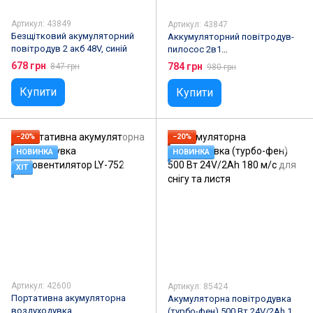
Артикул: 43849
Артикул: 43847
Безщітковий акумуляторний
Аккумуляторний повітродув-
повітродув 2 акб 48V, синій
пилосос 2в1
24V/1300мАч,Жовтий
678 грн
784 грн
847 грн
980 грн
Купити
Купити
−20%
−20%
НОВИНКА
НОВИНКА
ХІТ
Артикул: 42600
Артикул: 85424
Портативна акумуляторна
Акумуляторна повітродувка
воздуходувка
(турбо-фен) 500 Вт 24V/2Ah 180