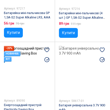
Артикул: 97217
Артикул: 97216
Батарейка міні-пальчикова GP
Батарейки міні-пальчикові (4
1,5A-S2 Super Alkaline LR3, AAА
шт.) GP 1,5A-S2 Super Alkaline
LR3, AAА
56 грн
89 грн
70 грн
111 грн
Купити
Купити
−20%
НОВИНКА
ХІТ
Артикул: 89090
Артикул: 58617-01
Енергоощадний пристрій
Батарея універсальна 3.7V 900
Electricity Saving Box
mAh