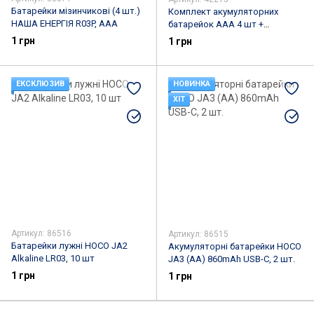
Батарейки мізинчикові (4 шт.)
Комплект акумуляторних
НАША ЕНЕРГІЯ R03P, AAA
батарейок AAA 4 шт +
зарядний пристрій Jiabao JB-
1 грн
1 грн
212
ЕКСКЛЮЗИВ
НОВИНКА
ХІТ
Артикул: 86516
Артикул: 86515
Батарейки лужні HOCO JA2
Акумуляторні батарейки HOCO
Alkaline LR03, 10 шт
JA3 (AA) 860mAh USB-C, 2 шт.
1 грн
1 грн