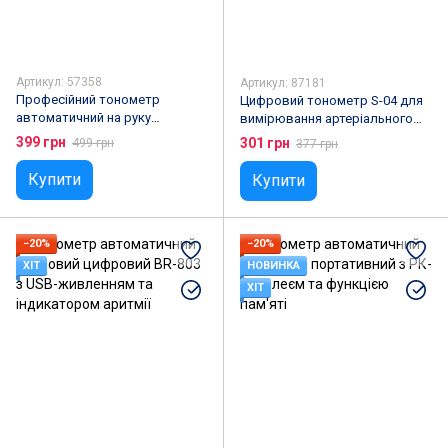
Артикул: 57358
Артикул: 87181
Професійний тонометр
Цифровий тонометр S-04 для
автоматичний на руку
вимірювання артеріального
AUTOMATIC DIGITAL HL-C30
тиску
399 грн
301 грн
499 грн
377 грн
Купити
Купити
−20%
−20%
ХІТ
НОВИНКА
ХІТ