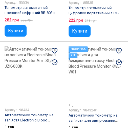
Артикул: 85536
Артикул: 85535
Тонометр автоматичний
Тонометр автоматичний
плечовий цифровий BR-803 з
цифровий портативний з РК-
USB-живленням та
дисплеєм та функцією пам'яті
282 грн
222 грн
352 грн
278 грн
індикатором аритмії
Купити
Купити
НОВИНКА
ХІТ
1
Артикул: 98434
Артикул: 98432-01
Автоматичний тонометр на
Автоматичний тонометр на
зап'ястя Electronic Blood
зап'ястя для вимірювання
Pressure Monitor Arm Style JZK-
тиску Electronic Blood Pressure
1 грн
1 грн