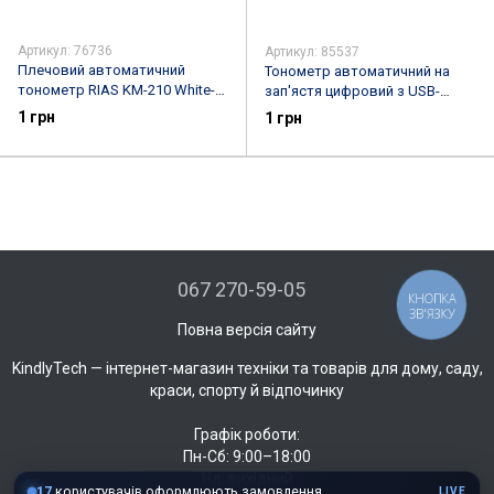
Артикул: 76736
Артикул: 85537
Плечовий автоматичний
Тонометр автоматичний на
тонометр RIAS KM-210 White-
зап'ястя цифровий з USB-
Black
зарядкою та індикатором
1 грн
1 грн
аритмії Сірий
067 270-59-05
КНОПКА
ЗВ'ЯЗКУ
Повна версія сайту
KindlyTech — інтернет-магазин техніки та товарів для дому, саду,
краси, спорту й відпочинку
Графік роботи:
Пн-Сб: 9:00–18:00
Нд: вихідний
17
користувачів оформлюють замовлення
LIVE