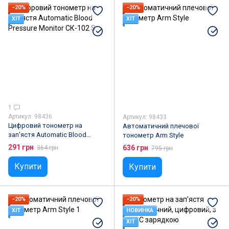
−20%
−20%
ХІТ
ХІТ
1
Артикул: 98436
Артикул: 98433
Цифровий тонометр на
Автоматичний плечової
зап'ястя Automatic Blood
тонометр Arm Style
Pressure Monitor СК-102 S
291 грн
636 грн
364 грн
795 грн
Купити
Купити
−20%
−20%
ХІТ
НОВИНКА
ХІТ