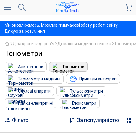
,
Ми оновлюємось. Можливі тимчасові збої у роботі сайту.
Дякую за розуміння
Для краси і здоров'я
Домашня медична техніка
Тонометр
Тонометри
Алкотестери
Тонометри
Термометри медичні
Прилади антихрап
Слухові апарати
Пульсоксиметри
Грілки електричні
Глюкометри
Фільтр
За популярністю