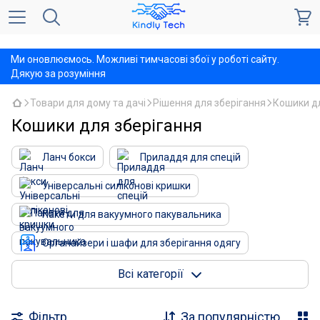
,
Ми оновлюємось. Можливі тимчасові збої у роботі сайту.
Дякую за розуміння
Товари для дому та дачі
Рішення для зберігання
Кошики дл
Кошики для зберігання
Ланч бокси
Приладдя для спецій
Універсальні силіконові кришки
Пакети для вакуумного пакувальника
Органайзери і шафи для зберігання одягу
Плечики
Всі категорії
Ємності для зберігання харчових продуктів
Фільтр
За популярністю