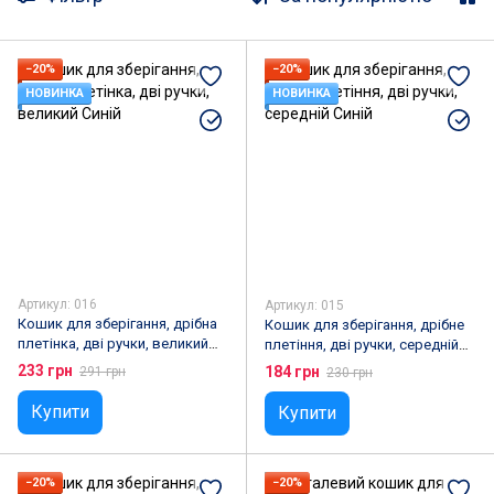
Ємності для олії або оцту
Хлібниці
Вакуумні пакети для речей
−20%
−20%
НОВИНКА
НОВИНКА
Кошики для зберігання
Банки та ємності для круп
Сітки для сушки
Артикул: 016
Артикул: 015
Кошик для зберігання, дрібна
Кошик для зберігання, дрібне
плетінка, дві ручки, великий
плетіння, дві ручки, середній
Синій
Синій
233 грн
184 грн
291 грн
230 грн
Купити
Купити
−20%
−20%