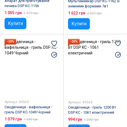
Апарат для приготування
Мультимейкер DSP KC-1162 зі
печива DSP KC-1156
знімними формами 7в1
1 055 грн
1 622 грн
1 319 грн
2 027 грн
Купити
Купити
−20%
−20%
Артикул: 89569
Артикул: 89568
Сендвічниця - вафельниця -
Сендвічниця - гриль 1200 Вт
гриль DSP KC-1049 Чорний
DSP KC - 1061 електричний
1 079 грн
994 грн
1 349 грн
1 243 грн