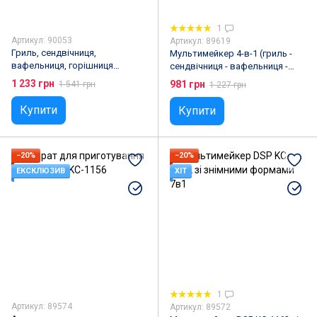
1
Артикул: 90053
Артикул: 89619
Гриль, сендвічниця,
Мультимейкер 4-в-1 (гриль -
вафельниця, горішниця
сендвічниця - вафельниця -
Kingberg KB-2047 4-в-1
ліщина) Rainberg RB-5408
1 233 грн
981 грн
1 541 грн
1 227 грн
2200W
Купити
Купити
−20%
−20%
ЕКСКЛЮЗИВ
ХІТ
1
Артикул: 89574
Артикул: 89572