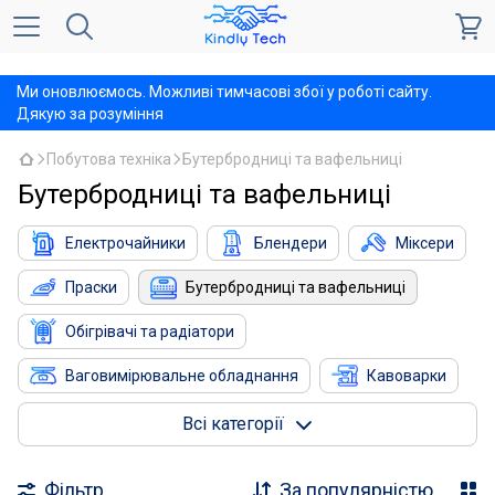
,
Ми оновлюємось. Можливі тимчасові збої у роботі сайту.
Дякую за розуміння
Побутова техніка
Бутербродниці та вафельниці
Бутербродниці та вафельниці
Електрочайники
Блендери
Міксери
Праски
Бутербродниці та вафельниці
Обігрівачі та радіатори
Ваговимірювальне обладнання
Кавоварки
Кухонні настільні плити
Кліматична техніка
Всі категорії
Кухонні ваги
Кухонні комбайни
Фільтр
За популярністю