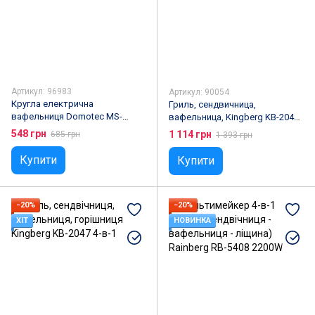
Артикул: 96983
Артикул: 90054
Кругла електрична
Гриль, сендвичница,
вафельниця Domotec MS-
вафельница, Kingberg KB-2046
7710/1000 Вт
3-в-1
548 грн
1 114 грн
685 грн
1 393 грн
Купити
Купити
−20%
−20%
ХІТ
НОВИНКА