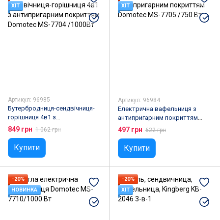
Сушарки для взуття
Бургерниці
ХІТ
ХІТ
Йогуртниці
Скиборізки
Генератори льоду
Кулери для води
Артикул: 96985
Артикул: 96984
Бутербродниця-сендвічниця-
Електрична вафельниця з
горішниця 4в1 з
антипригарним покриттям
антипригарним покриттям
Domotec MS-7705 /750 Вт
849 грн
497 грн
1 062 грн
622 грн
Domotec MS-7704 /1000Вт
Купити
Купити
−20%
−20%
НОВИНКА
ХІТ