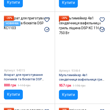
Купити
Купити
−20%
−20%
НОВИНКА
Артикул: 94015
Артикул: 93464
Апарат для приготування
Мультимейкер 4в1
пончиків та бісквітів DSP
сендвічниця вафельниця гриль
KC1103
ліщина DSP KC 1164 750 Вт
888 грн
957 грн
1 110 грн
1 196 грн
Купити
Купити