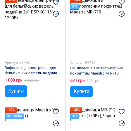
−20%
−20%
ХІТ
Артикул: 93443
Артикул: 59798
Вафельниця електрична для
Сендвічниця з антипригарним
бельгійських вафель подвійна
покриттям Maestro MR-710
2в1 DSP KC1161 1200Вт
1 089 грн
637 грн
1 361 грн
796 грн
Купити
Купити
−20%
−20%
НОВИНКА
ХІТ