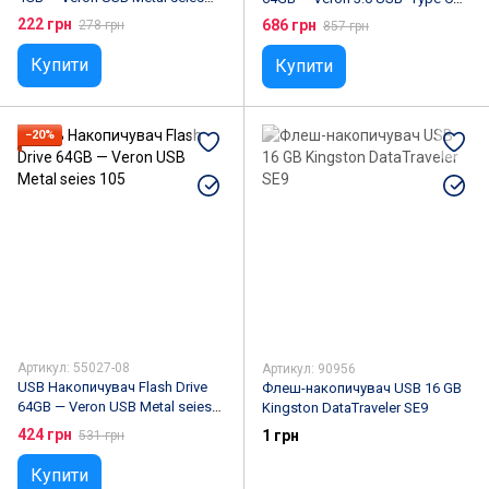
105
Metal seies 104
222 грн
686 грн
278 грн
857 грн
Купити
Купити
−20%
Артикул: 55027-08
Артикул: 90956
USB Накопичувач Flash Drive
Флеш-накопичувач USB 16 GB
64GB — Veron USB Metal seies
Kingston DataTraveler SE9
105
424 грн
1 грн
531 грн
Купити