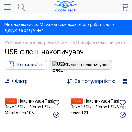
,
Ми оновлюємось. Можливі тимчасові збої у роботі сайту.
Дякую за розуміння
Техніка та електроніка
Пам'ять
USB флеш-накопичувач
USB флеш-накопичувач
Карти пам'яті
USB флеш-накопичувач
Фільтр
За популярністю
−20%
−20%