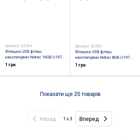
Артикул: 82384
Артикул: 82383
Флешка USB флеш
Флешка USB флеш
накопичувач Netac 16GB U197
накопичувач Netac 8GB U197
USB 2.0 для комп'ютера та
USB 2.0 для комп'ютера та
1 грн
1 грн
ноутбука
ноутбука
Показати ще 20 товарів
Назад
Вперед
1
з 3