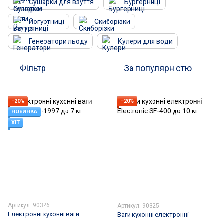
Сушарки для взуття
Бургерниці
Йогуртниці
Скиборізки
Генератори льоду
Кулери для води
Фільтр
За популярністю
−20%
−20%
НОВИНКА
ХІТ
Артикул: 90326
Артикул: 90325
Електронні кухонні ваги
Ваги кухонні електронні