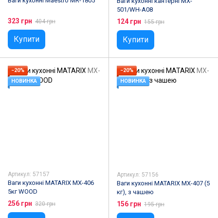
Ваги кухонні Maestro MR-1805
Ваги кухонні кантерні MX-
501/WH-A08
323 грн
124 грн
404 грн
155 грн
Купити
Купити
−20%
−20%
НОВИНКА
НОВИНКА
Артикул: 57157
Артикул: 57156
Ваги кухонні MATARIX MX-406
Ваги кухонні MATARIX MX-407 (5
5кг WOOD
кг), з чашею
256 грн
156 грн
320 грн
195 грн