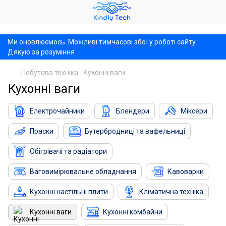
,
Ми оновлюємось. Можливі тимчасові збої у роботі сайту.
Дякую за розуміння
Побутова техніка
Кухонні ваги
Кухонні ваги
Електрочайники
Блендери
Міксери
Праски
Бутербродниці та вафельниці
Обігрівачі та радіатори
Ваговимірювальне обладнання
Кавоварки
Кухонні настільні плити
Кліматична техніка
Кухонні ваги
Кухонні комбайни