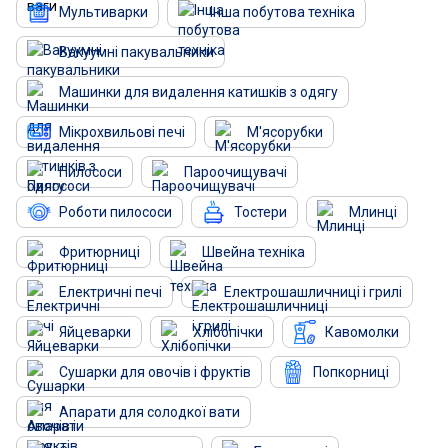
Мультиварки
Інша побутова техніка
Вакуумні пакувальники
Машинки для видалення катишків з одягу
Мікрохвильові печі
М'ясорубки
Пилососи
Пароочищувачі
Роботи пилососи
Тостери
Млинці
Фритюрниці
Швейна техніка
Електричні печі
Електрошашличниці і грилі
Яйцеварки
Хлібопічки
Кавомолки
Сушарки для овочів і фруктів
Попкорниці
Апарати для солодкої вати