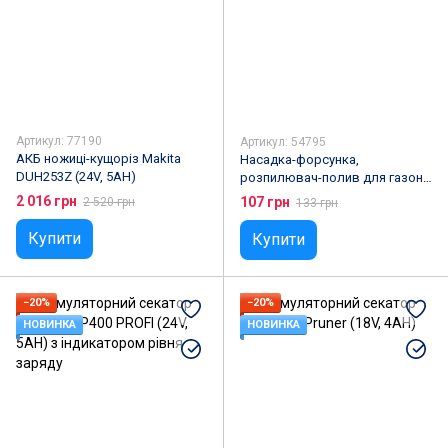
Артикул: 77190
Артикул: 54795
АКБ ножиці-кущоріз Makita
Насадка-форсунка,
DUH253Z (24V, 5АН)
розпилювач-полив для газону
PLV-02
2 016 грн
107 грн
2 520 грн
133 грн
Купити
Купити
−20%
−20%
НОВИНКА
НОВИНКА