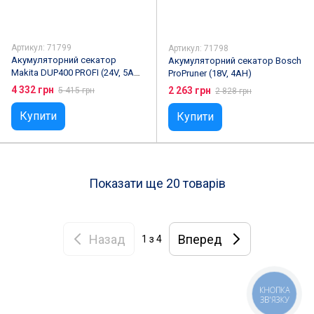
Артикул: 71799
Артикул: 71798
Акумуляторний секатор
Акумуляторний секатор Bosch
Makita DUP400 PROFI (24V, 5AH)
ProPruner (18V, 4AH)
з індикатором рівня заряду
4 332 грн
2 263 грн
5 415 грн
2 828 грн
Купити
Купити
Показати ще 20 товарів
Назад
Вперед
1
з 4
КНОПКА
ЗВ'ЯЗКУ