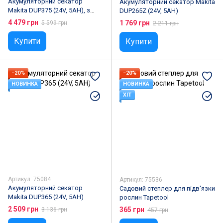
Акумуляторний секатор
Акумуляторний секатор Makita
Makita DUP375 (24V, 5AH), з
DUP265Z (24V, 5AH)
індикатором рівня заряду
4 479 грн
1 769 грн
5 599 грн
2 211 грн
Купити
Купити
−20%
−20%
НОВИНКА
НОВИНКА
ХІТ
Артикул: 75084
Артикул: 75536
Акумуляторний секатор
Садовий степлер для підв'язки
Makita DUP365 (24V, 5AH)
рослин Tapetool
2 509 грн
365 грн
3 136 грн
457 грн