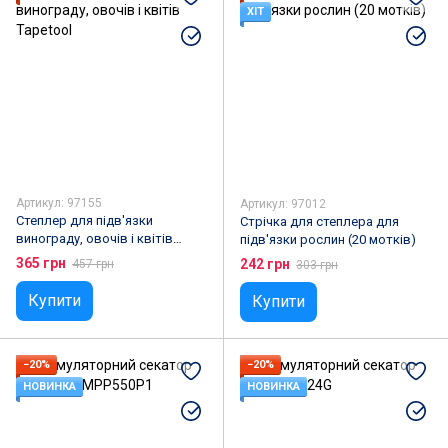
ХІТ
Артикул: 97155
Артикул: 97012
Степлер для підв'язки
Стрічка для степлера для
винограду, овочів і квітів
підв'язки рослин (20 мотків)
Tapetool
365 грн
242 грн
457 грн
303 грн
Купити
Купити
−20%
−20%
НОВИНКА
НОВИНКА