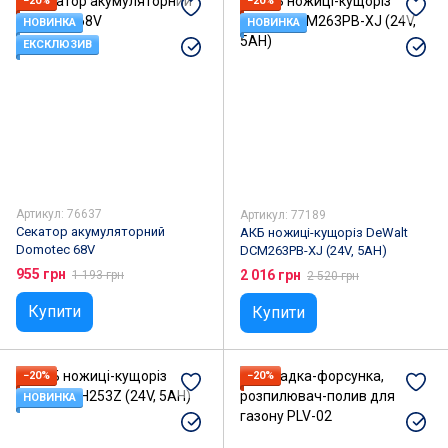
−20%
−20%
НОВИНКА
НОВИНКА
ЕКСКЛЮЗИВ
Артикул: 76637
Артикул: 77189
Секатор акумуляторний
АКБ ножиці-кущоріз DeWalt
Domotec 68V
DCM263PB-XJ (24V, 5АН)
955 грн
2 016 грн
1 193 грн
2 520 грн
Купити
Купити
−20%
−20%
НОВИНКА