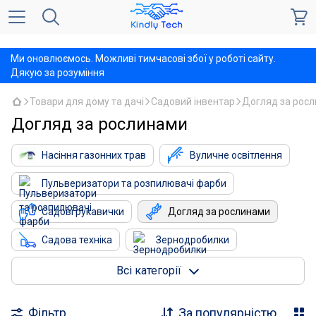
,
Ми оновлюємось. Можливі тимчасові збої у роботі сайту.
Дякую за розуміння
Товари для дому та дачі
Садовий інвентар
Догляд за рос
Догляд за рослинами
Насіння газонних трав
Вуличне освітлення
Пульверизатори та розпилювачі фарби
Садові рукавички
Догляд за рослинами
Садова техніка
Зернодробилки
Культиватори
Обприскувачі
Всі категорії
Фільтр
За популярністю