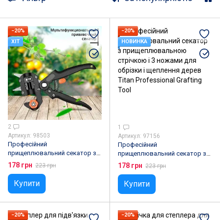
−20%
−20%
ХІТ
НОВИНКА
2
1
Артикул: 98503
Артикул: 97156
Професійний
Професійний
прищеплювальний секатор з 3
прищеплювальний секатор з
ножами для обрізки і
прищеплювальною стрічкою і
178 грн
178 грн
223 грн
223 грн
щеплення дерев Titan
3 ножами для обрізки і
Professional Grafting Tool
щеплення дерев Titan
Купити
Купити
Professional Grafting Tool
−20%
−20%