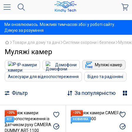
,
Ми оновлюємось. Можливі тимчасові збої у роботі сайту.
Дякую за розуміння
Товари для дому та дачі
Системи охорони і безпеки
Муляжі
Муляжі камер
IP-камери
Домофони
Муляжі камер
Аксесуари для відеоспостереження
Відео та радіоняні
Фільтр
За популярністю
−20%
−20%
ХІТ
НОВИНКА