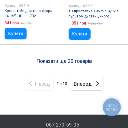
Артикул: 89419
Артикул: 83722
Кронштейн для телевізора
ТВ-приставка X96 mini 4/32 з
14–55" HDL-117B2
пультом дистанційного
керування на базі
341 грн
1 351 грн
426 грн
1 689 грн
чотириядерного процесора
Купити
Купити
Показати ще 20 товарів
Назад
Вперед
1
з 10
КНОПКА
ЗВ'ЯЗКУ
067 270-59-05