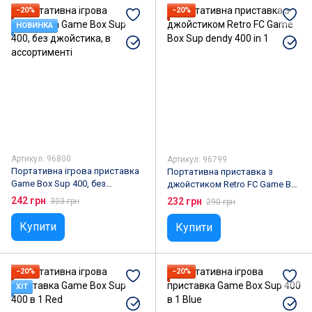
−20%
−20%
НОВИНКА
Артикул: 96800
Артикул: 96799
Портативна ігрова приставка
Портативна приставка з
Game Box Sup 400, без
джойстиком Retro FC Game Box
джойстика, в ассортименті
Sup dendy 400 in 1
242 грн
232 грн
303 грн
290 грн
Купити
Купити
−20%
−20%
ХІТ