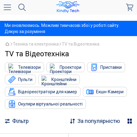
,
Ми оновлюємось. Можливі тимчасові збої у роботі сайту.
Дякую за розуміння
Техніка та електроніка
TV та Відеотехніка
TV та Відеотехніка
Телевізори
Проектори
Приставки
Пульти
Кронштейни
Відеореєстратори для камер
Екшн-Камери
Окуляри віртуальної реальності
Фільтр
За популярністю