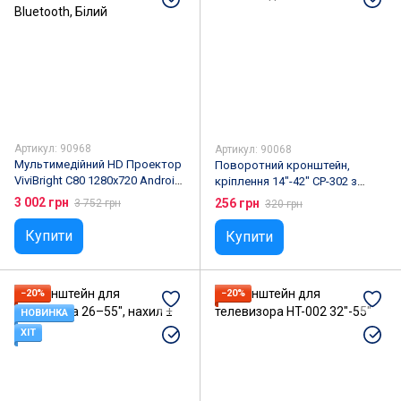
Артикул: 90968
Артикул: 90068
Мультимедійний HD Проектор
Поворотний кронштейн,
ViviBright C80 1280х720 Android
кріплення 14"-42" CP-302 з
WIFI Bluetooth
нахилом до 35 кг
3 002 грн
256 грн
3 752 грн
320 грн
Купити
Купити
−20%
−20%
НОВИНКА
ХІТ