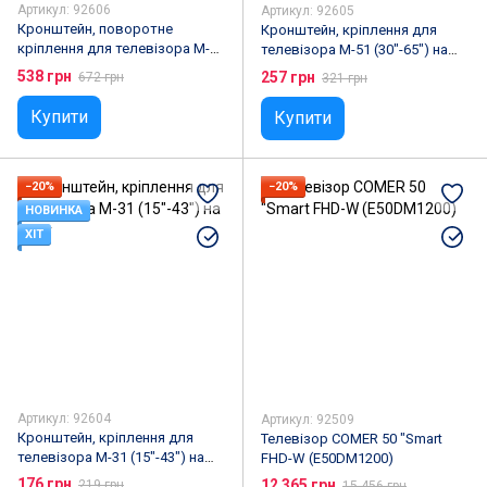
Артикул: 92606
Артикул: 92605
Кронштейн, поворотне
Кронштейн, кріплення для
кріплення для телевізора M-54
телевізора M-51 (30"-65") на
(22"-43") на стіну з поворотом
стіну
538 грн
257 грн
672 грн
321 грн
на 180º
Купити
Купити
−20%
−20%
НОВИНКА
ХІТ
Артикул: 92604
Артикул: 92509
Кронштейн, кріплення для
Телевізор COMER 50 "Smart
телевізора M-31 (15"-43") на
FHD-W (E50DM1200)
стіну
176 грн
12 365 грн
219 грн
15 456 грн