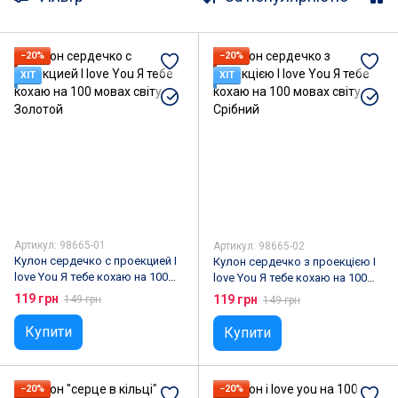
Маски карнавальні
Шкільне приладдя
Білизна
Чоловічі сумки
−20%
−20%
ХІТ
ХІТ
Артикул: 98665-01
Артикул: 98665-02
Кулон сердечко с проекцией I
Кулон сердечко з проекцією I
love You Я тебе кохаю на 100
love You Я тебе кохаю на 100
мовах світу Золотой
мовах світу Срібний
119 грн
119 грн
149 грн
149 грн
Купити
Купити
−20%
−20%