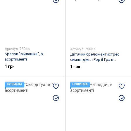
Артикул: 75066
Артикул: 75067
Брелок "Милашки", в
Дитячий брелок-антистрес
асортименті
симпл-дімпл Pop it Гра в
кальмара
1 грн
1 грн
НОВИНКА
НОВИНКА