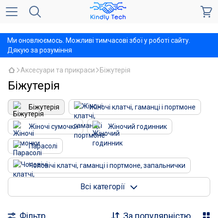
,
Ми оновлюємось. Можливі тимчасові збої у роботі сайту.
Дякую за розуміння
Аксесуари та прикраси
Біжутерія
Біжутерія
Біжутерія
Жіночі клатчі, гаманці і портмоне
Жіночі сумочки
Жіночий годинник
Парасолі
Чоловічі клатчі, гаманці і портмоне, запальнички
Чоловічи годинники
Подарунки оригінальні
Всі категорії
Рюкзаки
Чохли для банківських карт
Фільтр
За популярністю