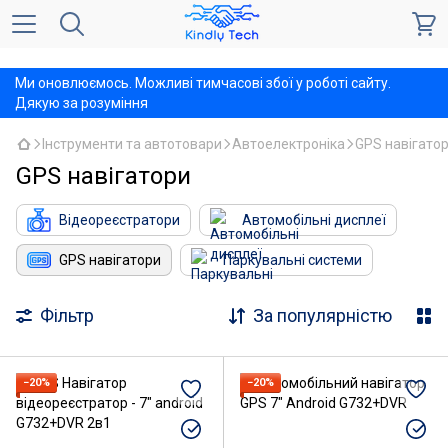
,
Ми оновлюємось. Можливі тимчасові збої у роботі сайту.
Дякую за розуміння
Інструменти та автотовари
Автоелектроніка
GPS навігато
GPS навігатори
Відеореєстратори
Автомобільні дисплеї
GPS навігатори
Паркувальні системи
Фільтр
За популярністю
−20%
−20%