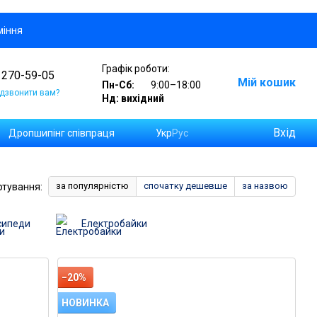
міння
Графік роботи:
 270-59-05
Мій кошик
Пн-Сб:
9:00–18:00
дзвонити вам?
Нд: вихідний
Вхід
Дропшипінг співпраця
Укр
Рус
а замовлень на Новій Пошті
за популярністю
спочатку дешевше
за назвою
ртування:
сипеди
Електробайки
−20%
НОВИНКА