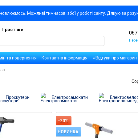
новлюємось. Можливі тимчасові збої у роботі сайту. Дякую за розу
я Простіше
067
Пере
мін та повернення
Контактна інформація
⭐Відгуки про магазин
да користувача
Правила публікації коментарів та відгуків
Оплат
орт
Со
Гіроскутери
Електросамокати
Електровело
−20%
НОВИНКА