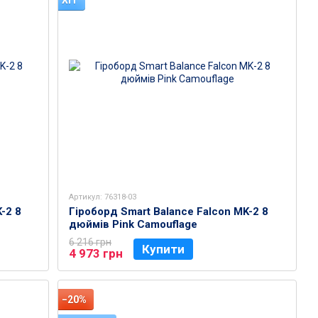
ХІТ
Артикул: 76318-03
-2 8
Гіроборд Smart Balance Falcon MK-2 8
дюймів Pink Camouflage
6 216 грн
Купити
4 973 грн
−20%