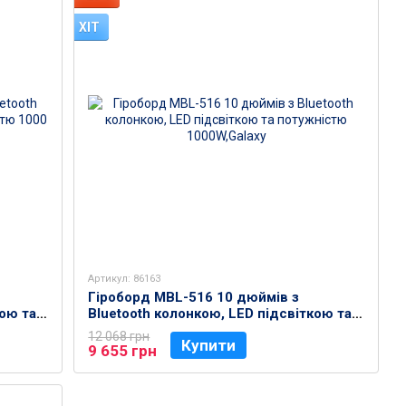
ХІТ
Артикул: 86163
Гіроборд MBL-516 10 дюймів з
кою та
Bluetooth колонкою, LED підсвіткою та
потужністю 1000W,Galaxy
12 068 грн
Купити
9 655 грн