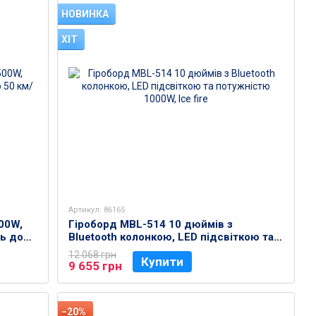
НОВИНКА
ХІТ
Артикул: 86165
00W,
Гіроборд MBL-514 10 дюймів з
ть до
Bluetooth колонкою, LED підсвіткою та
потужністю 1000W, Ice fire
12 068 грн
Купити
9 655 грн
−20%