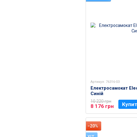
Артикул: 76316-03
Електросамокат Elec
Синій
10 220 грн
Купи
8 176 грн
−20%