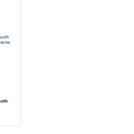
ooth
e