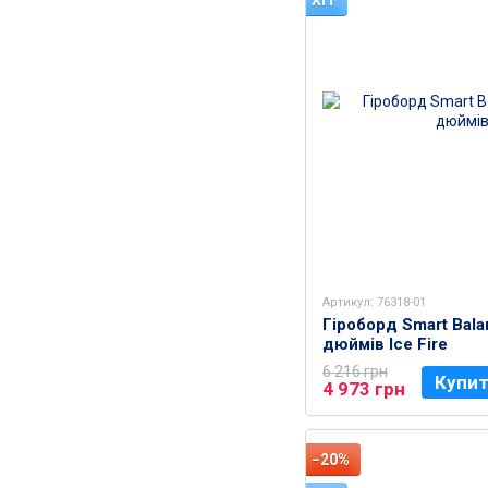
ХІТ
Артикул: 76318-01
Гіроборд Smart Bala
дюймів Ice Fire
6 216 грн
Купи
4 973 грн
−20%