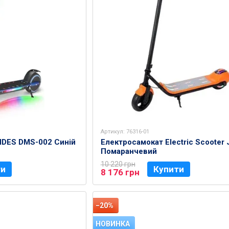
Артикул: 76316-01
IDES DMS-002 Синій
Електросамокат Electric Scooter 
Помаранчевий
10 220 грн
ти
Купити
8 176 грн
−20%
НОВИНКА