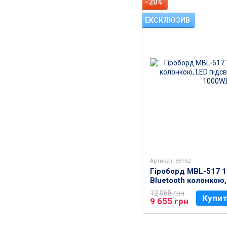
−20%
ЕКСКЛЮЗИВ
Артикул: 86162
Гіроборд MBL-517 1
Bluetooth колонкою,
потужністю 1000W,
12 068 грн
Купи
9 655 грн