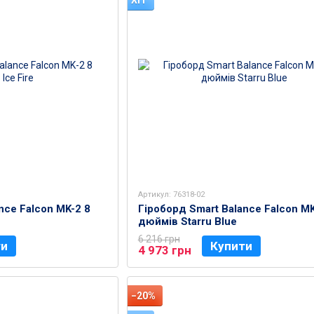
ХІТ
Артикул: 76318-02
nce Falcon MK-2 8
Гіроборд Smart Balance Falcon MK
дюймів Starru Blue
6 216 грн
ти
Купити
4 973 грн
−20%