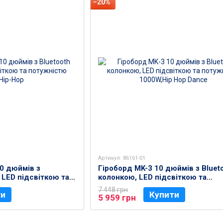
−20%
Артикул: 86161-01
0 дюймів з
Гіроборд MK-3 10 дюймів з Bluet
 LED підсвіткою та
колонкою, LED підсвіткою та
Hip-Hop
потужністю 1000W,Hip Hop Danc
7 448 грн
ти
Купити
5 959 грн