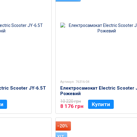
Артикул: 76316-04
tric Scooter JY-6.5T
Електросамокат Electric Scooter 
Рожевий
10 220 грн
ти
Купити
8 176 грн
−20%