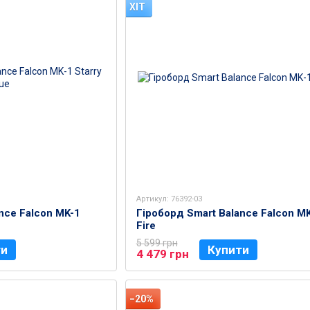
ХІТ
Артикул: 76392-03
nce Falcon MK-1
Гіроборд Smart Balance Falcon MK
Fire
5 599 грн
ти
Купити
4 479 грн
−20%