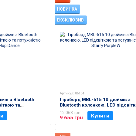
НОВИНКА
ЕКСКЛЮЗИВ
Артикул: 86164
мів з Bluetooth
Гіроборд MBL-515 10 дюймів з
віткою та
Bluetooth колонкою, LED підсвіт
p Hop Dance
потужністю 1000 Starry PurpleW
12 068 грн
ти
Купити
9 655 грн