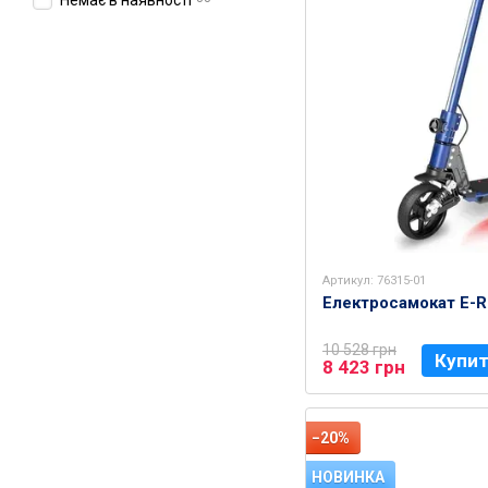
Немає в наявності
Артикул: 76315-01
Електросамокат E-R
10 528 грн
Купи
8 423 грн
−20%
НОВИНКА