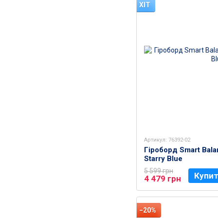
ХІТ
Артикул: 76392-02
Гіроборд Smart Bala
Starry Blue
5 599 грн
Купи
4 479 грн
−20%