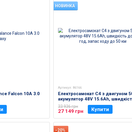
НОВИНКА
Артикул: 86166
nce Falcon 10A 3.0
Електросамокат C4 з двигуном 5
акумулятор 48V 15.6Ah, швидкіс
50 км/год, запас ходу до 50 км
33 936 грн
ти
Купити
27 149 грн
−20%