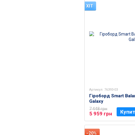
ХІТ
Артикул: 76393-03
Гіроборд Smart Bala
Galaxy
7 448 грн
Купи
5 959 грн
−20%