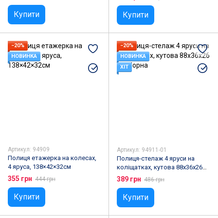
Купити
Купити
−20%
−20%
НОВИНКА
НОВИНКА
ХІТ
Артикул: 94909
Артикул: 94911-01
Полиця етажерка на колесах,
Полиця-стелаж 4 яруси на
4 яруса, 138×42×32см
коліщатках, кутова 88х36х26
см, Чорна
355 грн
389 грн
444 грн
486 грн
Купити
Купити