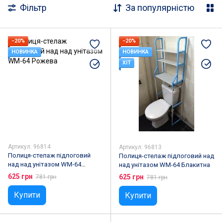
Фільтр
За популярністю
−20%
−20%
НОВИНКА
НОВИНКА
ХІТ
Артикул: 96814
Артикул: 96813
Полиця-стелаж підлоговий
Полиця-стелаж підлоговий над
над над унітазом WM-64
над унітазом WM-64 Блакитна
Рожева
625 грн
625 грн
781 грн
781 грн
Купити
Купити