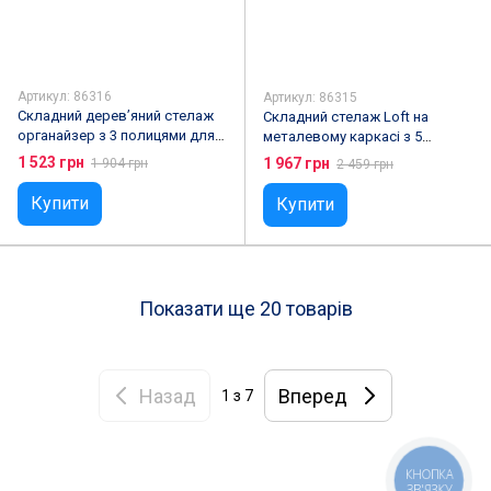
Артикул: 86316
Артикул: 86315
Складний дерев’яний стелаж
Складний стелаж Loft на
органайзер з 3 полицями для
металевому каркасі з 5
дому та офісу металевий
дерев’яними полицями та
1 523 грн
1 967 грн
1 904 грн
2 459 грн
каркас
колесами 160×80×40 см
Купити
Купити
Показати ще 20 товарів
Назад
Вперед
1
з 7
КНОПКА
ЗВ'ЯЗКУ