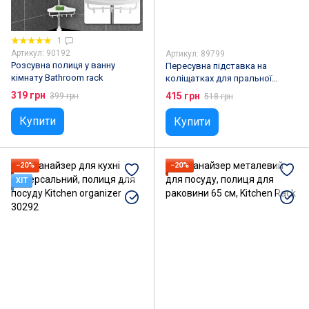
1
Артикул: 90192
Артикул: 89799
Розсувна полиця у ванну
Пересувна підставка на
кімнату Bathroom rack
коліщатках для пральної
машини та холодильника
319 грн
415 грн
399 грн
518 грн
75*75 см
Купити
Купити
−20%
−20%
ХІТ