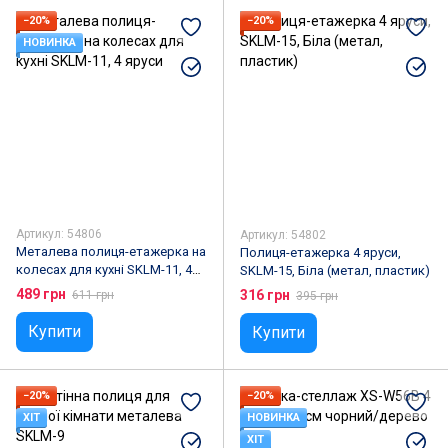
−20%
−20%
НОВИНКА
Артикул: 54806
Артикул: 54802
Металева полиця-етажерка на
Полиця-етажерка 4 яруси,
колесах для кухні SKLM-11, 4
SKLM-15, Біла (метал, пластик)
яруси
489 грн
316 грн
611 грн
395 грн
Купити
Купити
−20%
−20%
ХІТ
НОВИНКА
ХІТ