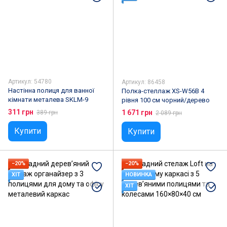
Артикул: 54780
Артикул: 86458
Настінна полиця для ванної
Полка-стеллаж XS-W56B 4
кімнати металева SKLM-9
рівня 100 см чорний/дерево
311 грн
1 671 грн
389 грн
2 089 грн
Купити
Купити
−20%
−20%
ХІТ
НОВИНКА
ХІТ