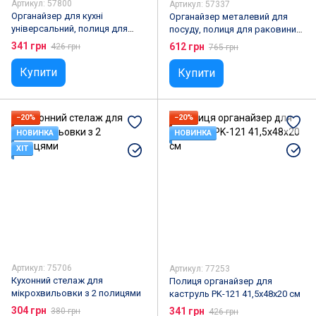
Артикул: 57800
Артикул: 57337
Органайзер для кухні
Органайзер металевий для
універсальний, полиця для
посуду, полиця для раковини
посуду Kitchen organizer 30292
65 см, Kitchen Rack
341 грн
612 грн
426 грн
765 грн
Купити
Купити
−20%
−20%
НОВИНКА
НОВИНКА
ХІТ
Артикул: 75706
Артикул: 77253
Кухонний стелаж для
Полиця органайзер для
мікрохвильовки з 2 полицями
каструль PK-121 41,5х48х20 см
304 грн
341 грн
380 грн
426 грн