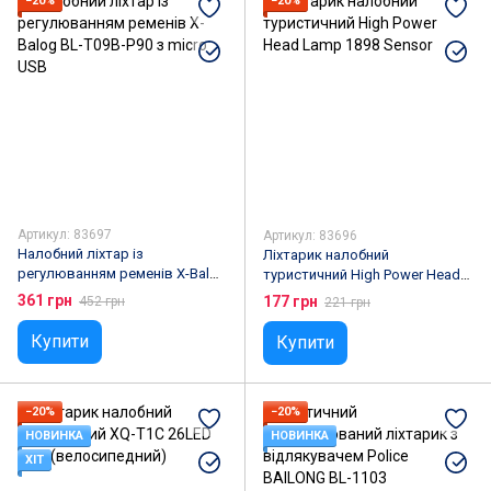
−20%
−20%
Артикул: 83697
Артикул: 83696
Налобний ліхтар із
Ліхтарик налобний
регулюванням ременів X-Balog
туристичний High Power Head
BL-T09B-P90 з micro USB
Lamp 1898 Sensor
361 грн
177 грн
452 грн
221 грн
Купити
Купити
−20%
−20%
НОВИНКА
НОВИНКА
ХІТ