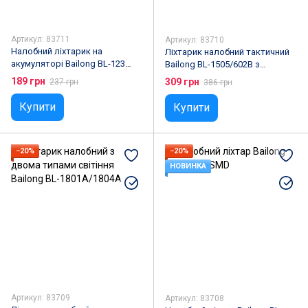
Артикул: 83711
Артикул: 83710
Налобний ліхтарик на
Ліхтарик налобний тактичний
акумуляторі Bailong BL-123
Bailong BL-1505/602B з
COB + USB CHARGE з датчиком
датчиком руху
189 грн
309 грн
237 грн
386 грн
руху
Купити
Купити
−20%
−20%
НОВИНКА
Артикул: 83709
Артикул: 83708