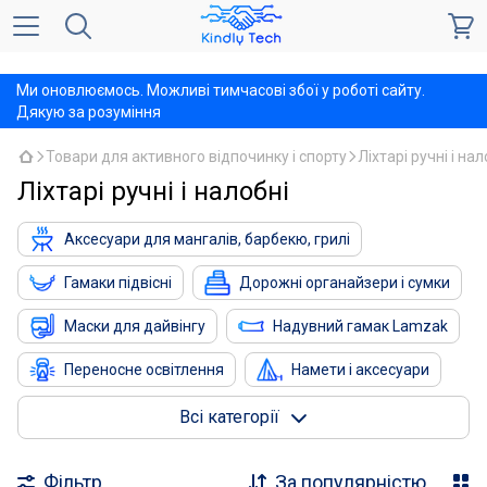
,
Ми оновлюємось. Можливі тимчасові збої у роботі сайту.
Дякую за розуміння
Товари для активного відпочинку і спорту
Ліхтарі ручні і нал
Ліхтарі ручні і налобні
Аксесуари для мангалів, барбекю, грилі
Гамаки підвісні
Дорожні органайзери і сумки
Маски для дайвінгу
Надувний гамак Lamzak
Переносне освітлення
Намети і аксесуари
Термосумки
Товари для риболовлі
Всі категорії
Туристичні килимки
Туристичні складні відра
Фільтр
За популярністю