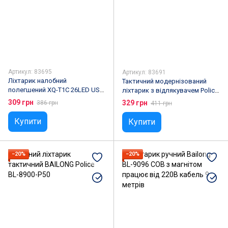
Артикул: 83695
Артикул: 83691
Ліхтарик налобний
Тактичний модернізований
полегшений XQ-T1C 26LED USB
ліхтарик з відлякувачем Police
(велосипедний)
BAILONG BL-1103
309 грн
329 грн
386 грн
411 грн
Купити
Купити
−20%
−20%