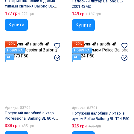
Ліхтарик налобний з двома
Налобний ліхтар Bailong BL-
типами світіння Bailong BL-
2001 4SMD
1801A/1804A
177 грн
149 грн
221 грн
187 грн
Купити
Купити
−20%
−20%
НОВИНКА
НОВИНКА
ХІТ
ХІТ
Артикул: 83706
Артикул: 83701
Потужний налобний ліхтар
Потужний налобний ліхтар із
Professional Bailong BL 8070
зумом Police Bailong BL-T24-P50
P50
388 грн
325 грн
485 грн
406 грн