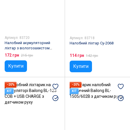
Артикул: 83720
Артикул: 83718
Налобний акумуляторний
Налобний ліхтар Cy-2068
ліхтар з вологозахистом
Bailong BL 1805 COB XPE 18650
172 грн
114 грн
215 грн
142 грн
usb charge
Купити
Купити
−20%
−20%
ХІТ
ХІТ