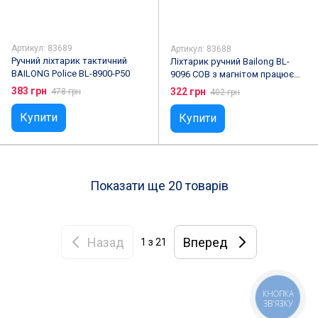
Артикул: 83689
Артикул: 83688
Ручний ліхтарик тактичний
Ліхтарик ручний Bailong BL-
BAILONG Police BL-8900-P50
9096 COB з магнітом працює
від 220В кабель 9 метрів
383 грн
322 грн
478 грн
402 грн
Купити
Купити
Показати ще 20 товарів
Назад
Вперед
1
з 21
КНОПКА
ЗВ'ЯЗКУ