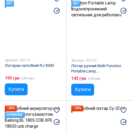
Спортивна зброя та спорядження
ХІТ
ХІТ
Одяг для мисливців та рибалок
Човни та аксесуари
Артикул: 58718
Артикул: 83725
Ліхтарик налобний RJ-3000
Ліхтар ручний Multi Function
Portable Lamp
водонепроникний світильник
193 грн
143 грн
241 грн
178 грн
для риболовлі
Купити
Купити
−20%
−20%
НОВИНКА