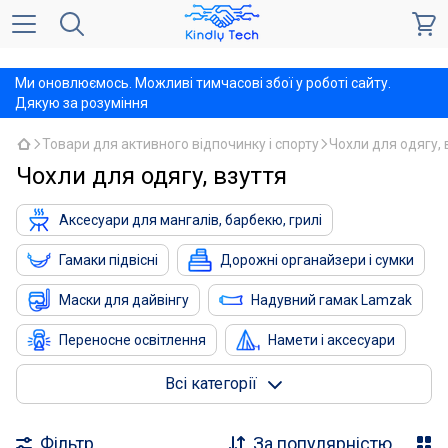
,
Ми оновлюємось. Можливі тимчасові збої у роботі сайту.
Дякую за розуміння
Товари для активного відпочинку і спорту
Чохли для одягу, 
Чохли для одягу, взуття
Аксесуари для мангалів, барбекю, грилі
Гамаки підвісні
Дорожні органайзери і сумки
Маски для дайвінгу
Надувний гамак Lamzak
Переносне освітлення
Намети і аксесуари
Термосумки
Товари для риболовлі
Всі категорії
Туристичні килимки
Туристичні складні відра
Фільтр
За популярністю