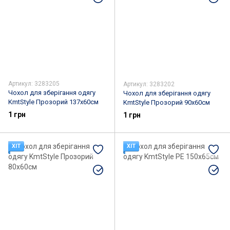
Спортивна зброя та спорядження
Одяг для мисливців та рибалок
Човни та аксесуари
Артикул: 3283205
Артикул: 3283202
Чохол для зберігання одягу
Чохол для зберігання одягу
KmtStyle Прозорий 137х60см
KmtStyle Прозорий 90х60см
1 грн
1 грн
ХІТ
ХІТ