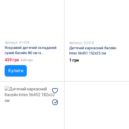
Артикул: 81938
Артикул: 93418
Яскравий дитячий складаний
Дитячий каркасний басейн
сухий басейн 80 см із
Intex 56451 152х25 см
водостійкого ПВХ Біло-
439 грн
1 грн
549 грн
зелений
Купити