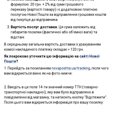
формулою: 20 грн. + 2% від суми грошового
переказу (вартості товару) і є додатковою платною
послугою Нової Пошти за відправлення грошових коштів
від покупця до відправника.
Вартість послуг доставки.
Ця сума залежить від
габаритів посилки (фактичної або об'ємної ваги) та
відстані.
В середньому загальна вартість доставки з урахуванням
комісії накладеного платежу складає ≈ 120 грн.
Як покроково уточнити цю інформацію на
сайті Нової
Пошти
?
1. Перейдіть за посиланням
novaposhta.ua/tracking
, після чого
вам відкриється вікно як на фото нижче:
2. Введіть в це поле 14-ти значний номер ТТН (товарно-
транспортної накладної), яку вам було відправлено в
повідомленні від магазину, та натисніть кнопку "Відстежити".
Після цього вам відкриється інформація про вашу посилку: