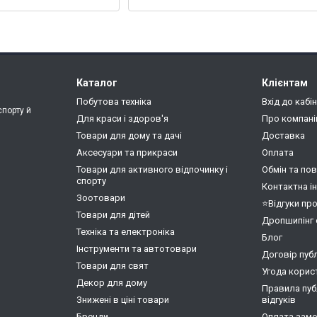
Каталог
Клієнтам
Побутова техніка
Вхід до кабі
спорту й
Для краси і здоров'я
Про компан
Товари для дому та дачі
Доставка
Аксесуари та прикраси
Оплата
Товари для активного відпочинку і
Обмін та по
спорту
Контактна і
Зоотовари
⭐Відгуки пр
Товари для дітей
Дропшипінг 
Техніка та електроніка
Блог
Інструменти та автотовари
Договір пуб
Товари для свят
Угода корис
Декор для дому
Правила публ
Знижені в ціні товари
відгуків
Бренди
Оплата замо