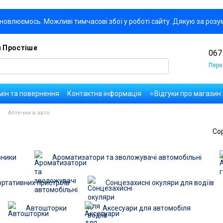
новлюємось. Можливі тимчасові збої у роботі сайту. Дякую за розу
я Простіше
067
Пере
мін та повернення
Контактна інформація
⭐Відгуки про магазин
да користувача
Правила публікації коментарів та відгуків
Оплат
Аптечки в авто
Со
вники
Ароматизатори та зволожувачі автомобільні
ртативних пристроїв
Сонцезахисні окуляри для водіїв
Автошторки
Аксесуари для автомобіля