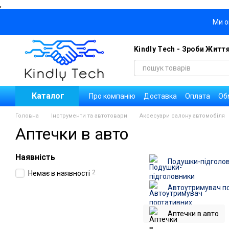
,
Перейти до основного контенту
Ми о
Kindly Tech - Зроби Житт
Каталог
Про компанію
Доставка
Оплата
Об
Блог
Договір публічної оферти
Уго
Головна
Інструменти та автотовари
Аксесуари салону автомобіля
Новини
Вакансії компанії
Аптечки в авто
Наявність
Подушки-підголо
2
Немає в наявності
Автоутримувач по
Аптечки в авто