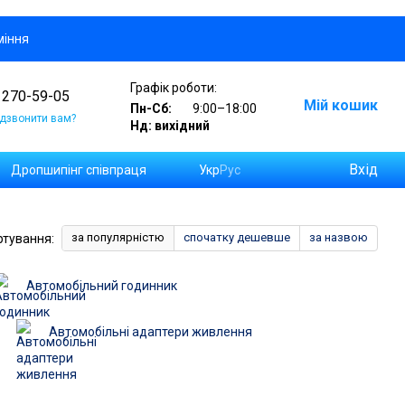
міння
Графік роботи:
 270-59-05
Мій кошик
Пн-Сб:
9:00–18:00
дзвонити вам?
Нд: вихідний
Вхід
Дропшипінг співпраця
Укр
Рус
а замовлень на Новій Пошті
за популярністю
спочатку дешевше
за назвою
ртування:
Автомобільний годинник
Автомобільні адаптери живлення