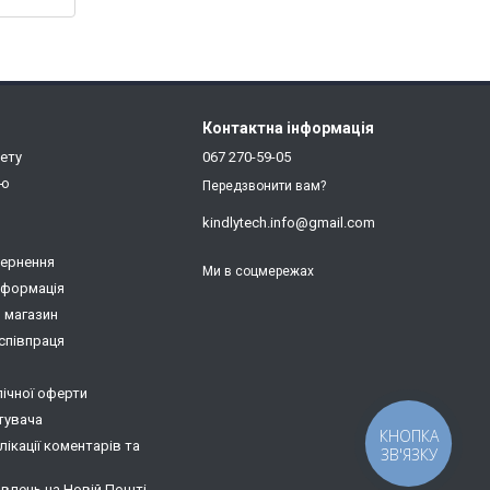
Контактна інформація
нету
067 270-59-05
ію
Передзвонити вам?
kindlytech.info@gmail.com
вернення
Ми в соцмережах
нформація
о магазин
співпраця
лічної оферти
тувача
КНОПКА
ікації коментарів та
ЗВ'ЯЗКУ
влень на Новій Пошті