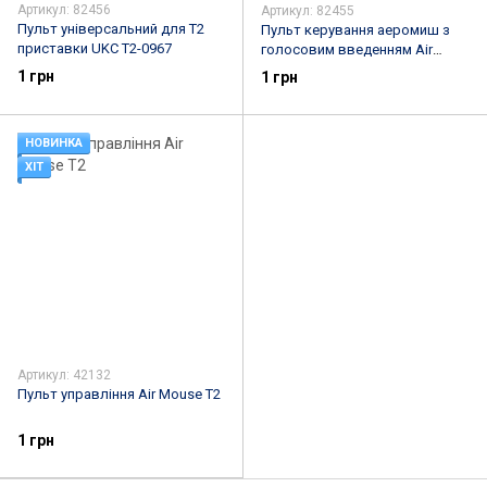
Артикул: 82456
Артикул: 82455
Пульт універсальний для T2
Пульт керування аеромиш з
приставки UKC T2-0967
голосовим введенням Air
Mouse G10S + передача
1 грн
1 грн
НОВИНКА
ХІТ
Артикул: 42132
Пульт управління Air Mouse T2
1 грн