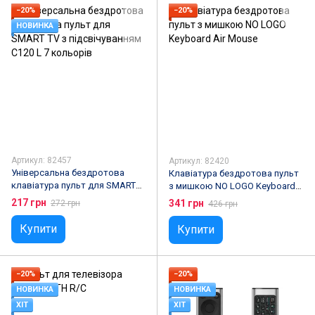
−20%
−20%
НОВИНКА
Артикул: 82457
Артикул: 82420
Універсальна бездротова
Клавіатура бездротова пульт
клавіатура пульт для SMART
з мишкою NO LOGO Keyboard
TV з підсвічуванням C120 L 7
Air Mouse
217 грн
341 грн
272 грн
426 грн
кольорів
Купити
Купити
−20%
−20%
НОВИНКА
НОВИНКА
ХІТ
ХІТ