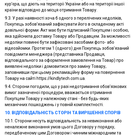
кур’єра, що діють на території України або на території іншої
країни відповідно до місця отримання Товару.
9.3. У разі наявності хоча б одного з перелічених недоліків,
Покупець зобов’язаний зафіксувати його в складеному акті
довільної форми. Акт має бути підписаний Покупцем і особою,
яка здійснила доставку Товару або Продавцем. За можливості
недоліки повинні бути зафіксовані засобами фото- або
відеозйомки. Протягом 1 (одного) дня Покупець зобов’язаний
повідомити менеджера (представника Продавця,
відповідального за оформлення замовлення на Товар) про
виявлені недоліки і домовитися про заміну Товару,
заповнивши при цьому рекламаційну форму на повернення
Товару на сайті https://kindlytech.com.ua.
9.4. Сторони погодили, що у разі недотримання обов’язкових
вимог зазначеної процедури, вважається отримання
Покупцем Товару у належному стані - без будь-яких
механічних пошкоджень і у повній комплектності.
10. ВІДПОВІДАЛЬНІСТЬ СТОРІН ТА ВИРІШЕННЯ СПОРІВ
10.1. Сторони несуть відповідальність за невиконання або
неналежне виконання умов цього Договору у порядку,
передбаченому цим Договором і чинним міжнародним та