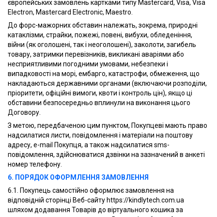
європейських замовлень картками типу Mastercard, Visa, Visa
Electron, Mastercard Electronic, Maestro.
До форс-мажорних обставин належать, зокрема, природні
катаклізми, страйки, пожежі, повені, вибухи, обледеніння,
війни (як оголошені, так і неоголошені), заколоти, загибель
товару, затримки перевізників, викликані аваріями або
несприятливими погодними умовами, небезпеки і
випадковості на морі, ембарго, катастрофи, обмеження, що
накладаються державними органами (включаючи розподіли,
пріоритети, офіційні вимоги, квоти і контроль цін), якщо ці
обставини безпосередньо вплинули на виконання цього
Договору.
З метою, передбаченою цим пунктом, Покупцеві мають право
надсилатися листи, повідомлення і матеріали на поштову
адресу, e-mail Покупця, а також надсилатися sms-
повідомлення, здійснюватися дзвінки на зазначений в анкеті
номер телефону.
6. ПОРЯДОК ОФОРМЛЕННЯ ЗАМОВЛЕННЯ
6.1. Покупець самостійно оформлює замовлення на
відповідній сторінці Веб-сайту https://kindlytech.com.ua
шляхом додавання Товарів до віртуального кошика за