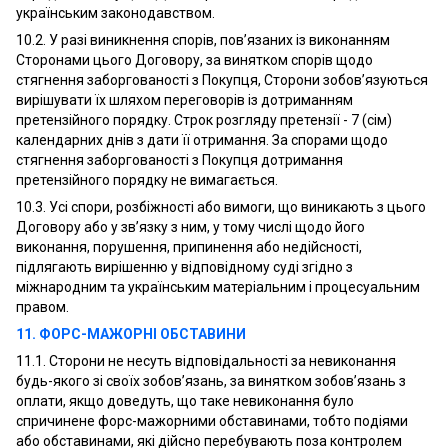
українським законодавством.
10.2. У разі виникнення спорів, пов’язаних із виконанням
Сторонами цього Договору, за винятком спорів щодо
стягнення заборгованості з Покупця, Сторони зобов’язуються
вирішувати їх шляхом переговорів із дотриманням
претензійного порядку. Строк розгляду претензії - 7 (сім)
календарних днів з дати її отримання. За спорами щодо
стягнення заборгованості з Покупця дотримання
претензійного порядку не вимагається.
10.3. Усі спори, розбіжності або вимоги, що виникають з цього
Договору або у зв’язку з ним, у тому числі щодо його
виконання, порушення, припинення або недійсності,
підлягають вирішенню у відповідному суді згідно з
міжнародним та українським матеріальним і процесуальним
правом.
11. ФОРС-МАЖОРНІ ОБСТАВИНИ
11.1. Сторони не несуть відповідальності за невиконання
будь-якого зі своїх зобов’язань, за винятком зобов’язань з
оплати, якщо доведуть, що таке невиконання було
спричинене форс-мажорними обставинами, тобто подіями
або обставинами, які дійсно перебувають поза контролем