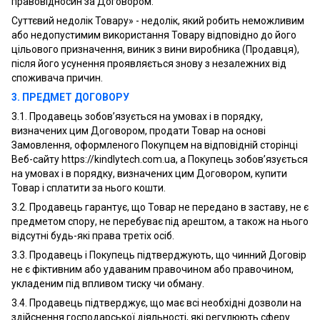
правовідносин за Договором.
Суттєвий недолік Товару» - недолік, який робить неможливим
або недопустимим використання Товару відповідно до його
цільового призначення, виник з вини виробника (Продавця),
після його усунення проявляється знову з незалежних від
споживача причин.
3. ПРЕДМЕТ ДОГОВОРУ
3.1. Продавець зобов’язується на умовах і в порядку,
визначених цим Договором, продати Товар на основі
Замовлення, оформленого Покупцем на відповідній сторінці
Веб-сайту https://kindlytech.com.ua, а Покупець зобов’язується
на умовах і в порядку, визначених цим Договором, купити
Товар і сплатити за нього кошти.
3.2. Продавець гарантує, що Товар не передано в заставу, не є
предметом спору, не перебуває під арештом, а також на нього
відсутні будь-які права третіх осіб.
3.3. Продавець і Покупець підтверджують, що чинний Договір
не є фіктивним або удаваним правочином або правочином,
укладеним під впливом тиску чи обману.
3.4. Продавець підтверджує, що має всі необхідні дозволи на
здійснення господарської діяльності, які регулюють сферу