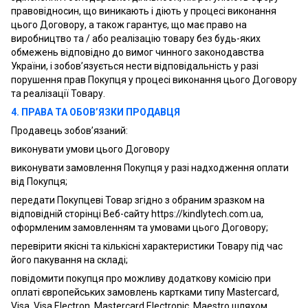
правовідносин, що виникають і діють у процесі виконання
цього Договору, а також гарантує, що має право на
виробництво та / або реалізацію товару без будь-яких
обмежень відповідно до вимог чинного законодавства
України, і зобов’язується нести відповідальність у разі
порушення прав Покупця у процесі виконання цього Договору
та реалізації Товару.
4. ПРАВА ТА ОБОВ’ЯЗКИ ПРОДАВЦЯ
Продавець зобов’язаний:
виконувати умови цього Договору
виконувати замовлення Покупця у разі надходження оплати
від Покупця;
передати Покупцеві Товар згідно з обраним зразком на
відповідній сторінці Веб-сайту https://kindlytech.com.ua,
оформленим замовленням та умовами цього Договору;
перевірити якісні та кількісні характеристики Товару під час
його пакування на складі;
повідомити покупця про можливу додаткову комісію при
оплаті європейських замовлень картками типу Mastercard,
Visa, Visa Electron, Mastercard Electronic, Maestro шляхом