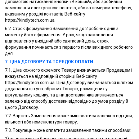
допомогою натискання кнопки «В кошик!», або зробивши
замовлення електронною поштою, або за номером телефону,
вказаним у розділі контактів Веб-сайту
https://kindlytech.com.ua.
6.2. Строк формування Замовлення до 2 робочих днів з
моменту його оформлення. У разі, якщо замовлення
відправлено у вихідний або святковий день, строк
формування починається з першого після вихідного робочого
дня.
7. ЦІНА ДОГОВОРУ ТА ПОРЯДОК ОПЛАТИ
7.1. Ціна кожного окремого Товару визначається Продавцем і
вказується на відповідній сторінці Веб-сайту
https://kindlytech.com.ua. Ціна Договору визначається шляхом
додавання цін усіх обраних Товарів, розміщених у
віртуальному кошику, та ціни доставки, яка визначається
залежно від способу доставки відповідно до умов розділу 8
цього Договору.
7.2. Вартість Замовлення може змінюватися залежно від ціни,
кількості або номенклатури товару.
7.3. Покупець може оплатити замовлення такими способами:
1) за допомогою банківського переказу коштів на поточний