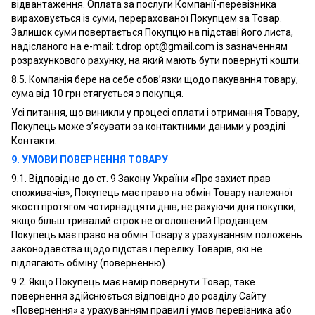
відвантаження. Оплата за послуги Компанії-перевізника
вираховується із суми, перерахованої Покупцем за Товар.
Залишок суми повертається Покупцю на підставі його листа,
надісланого на e-mail:
t.drop.opt@gmail.com
із зазначенням
розрахункового рахунку, на який мають бути повернуті кошти.
8.5. Компанія бере на себе обов’язки щодо пакування товару,
сума від 10 грн стягується з покупця.
Усі питання, що виникли у процесі оплати і отримання Товару,
Покупець може з’ясувати за контактними даними у розділі
Контакти.
9. УМОВИ ПОВЕРНЕННЯ ТОВАРУ
9.1. Відповідно до ст. 9 Закону України «Про захист прав
споживачів», Покупець має право на обмін Товару належної
якості протягом чотирнадцяти днів, не рахуючи дня покупки,
якщо більш тривалий строк не оголошений Продавцем.
Покупець має право на обмін Товару з урахуванням положень
законодавства щодо підстав і переліку Товарів, які не
підлягають обміну (поверненню).
9.2. Якщо Покупець має намір повернути Товар, таке
повернення здійснюється відповідно до розділу Сайту
«Повернення» з урахуванням правил і умов перевізника або