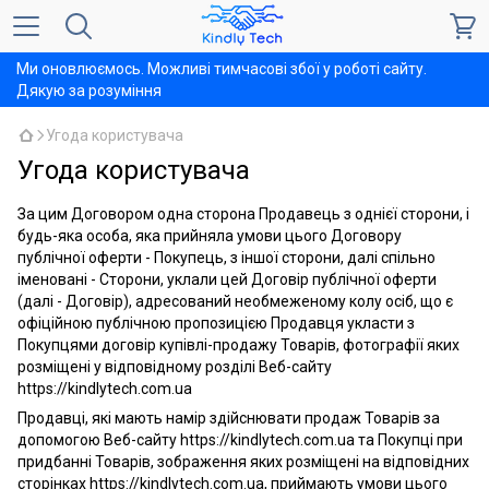
Ми оновлюємось. Можливі тимчасові збої у роботі сайту.
Дякую за розуміння
Угода користувача
Угода користувача
За цим Договором одна сторона Продавець з однієї сторони, і
будь-яка особа, яка прийняла умови цього Договору
публічної оферти - Покупець, з іншої сторони, далі спільно
іменовані - Сторони, уклали цей Договір публічної оферти
(далі - Договір), адресований необмеженому колу осіб, що є
офіційною публічною пропозицією Продавця укласти з
Покупцями договір купівлі-продажу Товарів, фотографії яких
розміщені у відповідному розділі Веб-сайту
https://kindlytech.com.ua
Продавці, які мають намір здійснювати продаж Товарів за
допомогою Веб-сайту https://kindlytech.com.ua та Покупці при
придбанні Товарів, зображення яких розміщені на відповідних
сторінках https://kindlytech.com.ua, приймають умови цього