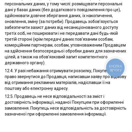
персональних даних, у тому числі: розміщувати персональні
дані у базах даних (без додаткового повідомлення про це),
здійснювати довічне зберігання даних, їх накопичення,
оновлення, зміну (за потреби). Продавець зобов’язується
забезпечити захист даних від несанкціонованого доступу
третіх осіб, не поширювати і не передавати дані будь-якій
третій стороні (крім передачі даних пов’язаним особам,
комерційним партнерам, особам, уповноваженим Продавцем
на здійснення безпосередньої обробки даних для зазначених
цілей, а також на обов’язковий запит компетентного
державного органу).
КНОПКА
ЗВ'ЯЗКУ
12.4. У разі небажання отримувати розсилку, Покупець має
право звернутися до Продавця, написавши заяву про відмову
від отримання рекламних матеріалів, надіславши її на
поштову або електронну адресу.
12.5. Продавець не несе відповідальності за зміст і
достовірність інформації, наданої Покупцем при оформленні
замовлення. Покупець несе відповідальність за достовірність
зазначеної при оформленні замовлення інформації.