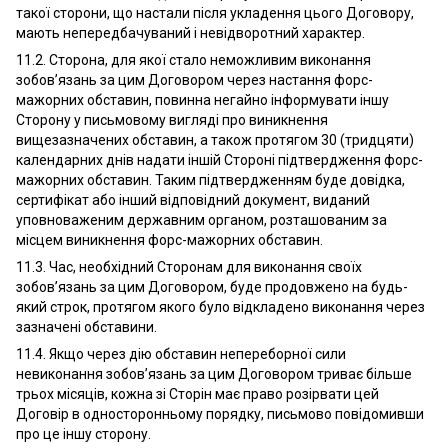
такої сторони, що настали після укладення цього Договору,
мають непередбачуваний і невідворотний характер.
11.2. Сторона, для якої стало неможливим виконання
зобов’язань за цим Договором через настання форс-
мажорних обставин, повинна негайно інформувати іншу
Сторону у письмовому вигляді про виникнення
вищезазначених обставин, а також протягом 30 (тридцяти)
календарних днів надати іншій Стороні підтвердження форс-
мажорних обставин. Таким підтвердженням буде довідка,
сертифікат або інший відповідний документ, виданий
уповноваженим державним органом, розташованим за
місцем виникнення форс-мажорних обставин.
11.3. Час, необхідний Сторонам для виконання своїх
зобов’язань за цим Договором, буде продовжено на будь-
який строк, протягом якого було відкладено виконання через
зазначені обставини.
11.4. Якщо через дію обставин непереборної сили
невиконання зобов’язань за цим Договором триває більше
трьох місяців, кожна зі Сторін має право розірвати цей
Договір в односторонньому порядку, письмово повідомивши
про це іншу сторону.