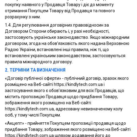
покупку наявного у Продавця Товару і діє до моменту
отримання Покупцем Товару від Продавця та повного
розрахунку з ним.
1.4. Для регулювання договірних правовідносин за
Договором Сторони обирають і, у разі необхідності,
застосовують українське законодавство. Якщо міжнародним
договором, згода на обов’язковість якого надана Верховною
Радою України, встановлені інші правила, ніж ті, що
встановлені українським законодавством, застосовуються
правила міжнародного договору.
2. ТЕРМІНИ ТА ВИЗНАЧЕННЯ
«Договір публічної оферти» - публічний договір, зразок якого
розміщено на Веб-сайті https://kindlytech.com.ua і
застосування якого є обов’язковим для всіх Продавців, що
містить пропозицію Продавця щодо придбання Товару,
зображення якого розміщено на Веб-сайті
https://kindlytech.com.ua, адресовану невизначеному колу
осіб, у тому числі Покупцям.
«Акцепт» - прийняття Покупцем пропозиції продавця щодо
придбання Товару, зображення якого розміщено на Веб-сайті
https://kindlytech.com.ua шляхом додавання його до