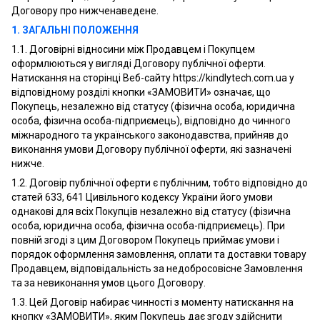
Договору про нижченаведене.
1. ЗАГАЛЬНІ ПОЛОЖЕННЯ
1.1. Договірні відносини між Продавцем і Покупцем
оформлюються у вигляді Договору публічної оферти.
Натискання на сторінці Веб-сайту https://kindlytech.com.ua у
відповідному розділі кнопки «ЗАМОВИТИ» означає, що
Покупець, незалежно від статусу (фізична особа, юридична
особа, фізична особа-підприємець), відповідно до чинного
міжнародного та українського законодавства, прийняв до
виконання умови Договору публічної оферти, які зазначені
нижче.
1.2. Договір публічної оферти є публічним, тобто відповідно до
статей 633, 641 Цивільного кодексу України його умови
однакові для всіх Покупців незалежно від статусу (фізична
особа, юридична особа, фізична особа-підприємець). При
повній згоді з цим Договором Покупець приймає умови і
порядок оформлення замовлення, оплати та доставки товару
Продавцем, відповідальність за недобросовісне Замовлення
та за невиконання умов цього Договору.
1.3. Цей Договір набирає чинності з моменту натискання на
кнопку «ЗАМОВИТИ», яким Покупець дає згоду здійснити