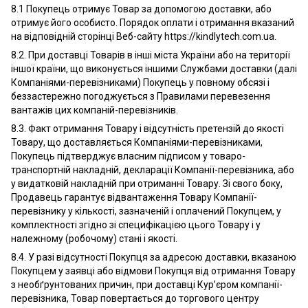
8.1 Покупець отримує Товар за допомогою доставки, або
отримує його особисто. Порядок оплати і отримання вказаний
на відповідній сторінці Веб-сайту https://kindlytech.com.ua.
8.2. При доставці Товарів в інші міста України або на території
іншої країни, що виконується іншими Службами доставки (далі
Компаніями-перевізниками) Покупець у повному обсязі і
беззастережно погоджується з Правилами перевезення
вантажів цих компаній-перевізників.
8.3. Факт отримання Товару і відсутність претензій до якості
Товару, що доставляється Компаніями-перевізниками,
Покупець підтверджує власним підписом у товаро-
транспортній накладній, декларації Компанії-перевізника, або
у видатковій накладній при отриманні Товару. Зі свого боку,
Продавець гарантує відвантаження Товару Компанії-
перевізнику у кількості, зазначеній і оплачений Покупцем, у
комплектності згідно зі специфікацією цього Товару і у
належному (робочому) стані і якості.
8.4. У разі відсутності Покупця за адресою доставки, вказаною
Покупцем у заявці або відмови Покупця від отримання Товару
з необґрунтованих причин, при доставці Кур’єром компанії-
перевізника, Товар повертається до торгового центру