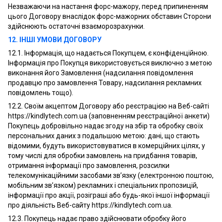
Незважаючи на настання форс-мажору, перед припиненням
цього Договору внаслідок форс-мажорних обставин Сторони
здійснюють остаточні взаєморозрахунки.
12. ІНШІ УМОВИ ДОГОВОРУ
12.1. Інформація, що надається Покупцем, є конфіденційною.
Інформація про Покупця використовується виключно з метою
виконання його Замовлення (надсилання повідомлення
продавцю про замовлення Товару, надсилання рекламних
повідомлень тощо).
12.2. Своїм акцептом Договору або реєстрацією на Веб-сайті
https://kindlytech.com.ua (заповненням реєстраційної анкети)
Покупець добровільно надає згоду на збір та обробку своїх
персональних даних з подальшою метою: дані, що стають
відомими, будуть використовуватися в комерційних цілях, у
тому числі для обробки замовлень на придбання товарів,
отримання інформації про замовлення, розсилки
телекомунікаційними засобами зв’язку (електронною поштою,
мобільним зв’язком) рекламних і спеціальних пропозицій,
інформації про акції, розіграші або будь-якої іншої інформації
про діяльність Веб-сайту https://kindlytech.com.ua.
12.3. Покупець надає право здійснювати обробку його