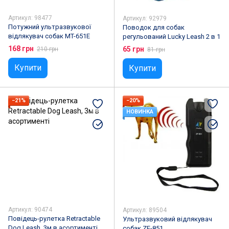
Артикул: 98477
Артикул: 92979
Потужний ультразвукової
Поводок для собак
відлякувач собак MT-651E
регульований Lucky Leash 2 в 1
168 грн
65 грн
210 грн
81 грн
Купити
Купити
−21%
−20%
НОВИНКА
Артикул: 90474
Артикул: 89504
Повідець-рулетка Retractable
Ультразвуковий відлякувач
Dog Leash, 3м в асортименті
собак ZF-851