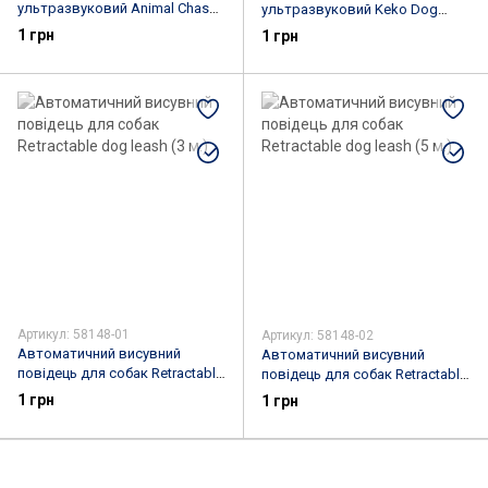
ультразвуковий Animal Chaser
ультразвуковий Keko Dog
0027
Repeller Sonic TJ-3008 до 15
1 грн
1 грн
метрів
Артикул: 58148-01
Артикул: 58148-02
Автоматичний висувний
Автоматичний висувний
повідець для собак Retractable
повідець для собак Retractable
dog leash (3 м.)
dog leash (5 м.)
1 грн
1 грн