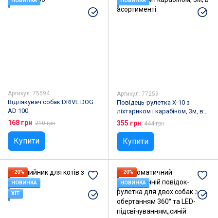
НОВИНКА
НОВИНКА
Артикул: 75594
Артикул: 77259
Відлякувач собак DRIVE DOG
Повідець-рулетка X-10 з
AD 100
ліхтариком і карабіном, 3м, в
асортименті
168 грн
355 грн
210 грн
444 грн
Купити
Купити
−20%
−20%
НОВИНКА
НОВИНКА
ХІТ