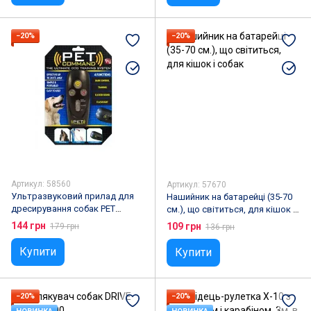
−20%
−20%
Артикул: 58560
Артикул: 57670
Ультразвуковий прилад для
Нашийник на батарейці (35-70
дресирування собак PET
см.), що світиться, для кішок і
COMMAND RS-81
собак
144 грн
109 грн
179 грн
136 грн
Купити
Купити
−20%
−20%