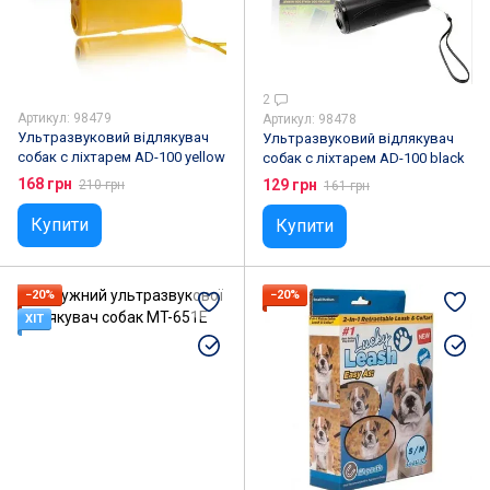
2
Артикул: 98479
Артикул: 98478
Ультразвуковий відлякувач
Ультразвуковий відлякувач
собак c ліхтарем AD-100 yellow
собак c ліхтарем AD-100 black
168 грн
129 грн
210 грн
161 грн
Купити
Купити
−20%
−20%
ХІТ