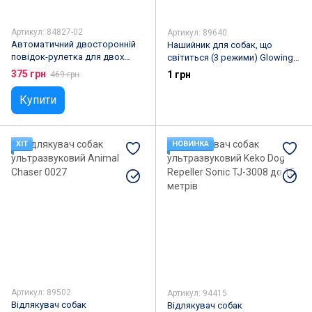
Артикул: 84827-02
Артикул: 89640
Автоматичний двосторонній
Нашийник для собак, що
повідок-рулетка для двох
світиться (3 режими) Glowing
собак з обертанням 360° та
Dog Collar
375 грн
1 грн
469 грн
LED-підсвічуванням,,Червоний
Купити
ХІТ
НОВИНКА
Артикул: 89502
Артикул: 94415
Відлякувач собак
Відлякувач собак