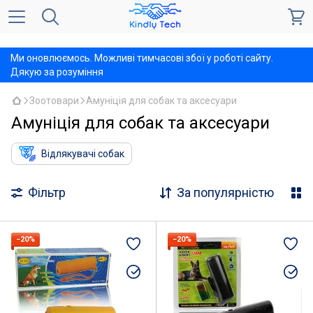
,
Ми оновлюємось. Можливі тимчасові збої у роботі сайту.
Дякую за розуміння
Зоотовари
Амуніція для собак та аксесуари
Амуніція для собак та аксесуари
Відлякувачі собак
Фільтр
За популярністю
−20%
−20%