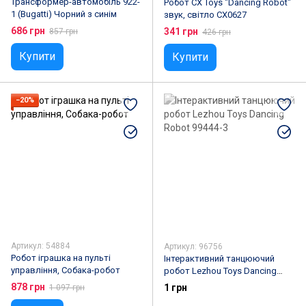
Трансформер-автомобіль 922-
Робот CX Toys "Dancing Robot"
1 (Bugatti) Чорний з синім
звук, світло CX0627
686 грн
341 грн
857 грн
426 грн
Купити
Купити
−20%
Артикул: 54884
Артикул: 96756
Робот іграшка на пульті
Інтерактивний танцюючий
управління, Собака-робот
робот Lezhou Toys Dancing
Robot 99444-3
878 грн
1 грн
1 097 грн