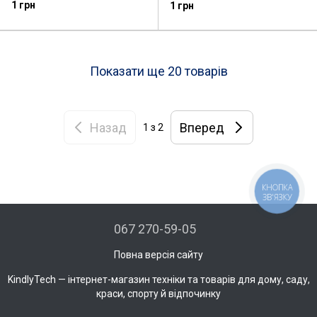
помаранчева
Robot 99444 Білий
1 грн
1 грн
Показати ще 20 товарів
Назад
Вперед
1
з 2
КНОПКА
ЗВ'ЯЗКУ
067 270-59-05
Повна версія сайту
KindlyTech — інтернет-магазин техніки та товарів для дому, саду,
краси, спорту й відпочинку