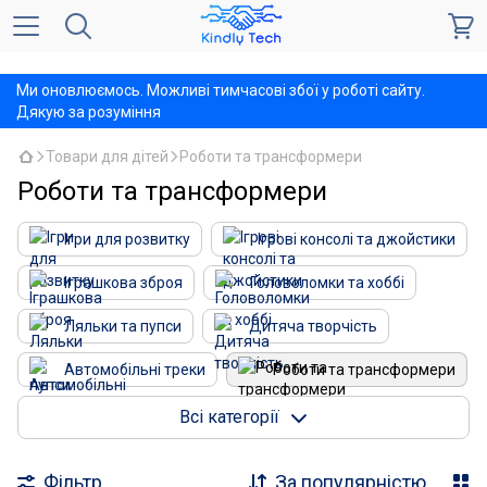
,
Ми оновлюємось. Можливі тимчасові збої у роботі сайту.
Дякую за розуміння
Товари для дітей
Роботи та трансформери
Роботи та трансформери
Ігри для розвитку
Ігрові консолі та джойстики
Іграшкова зброя
Головоломки та хоббі
Ляльки та пупси
Дитяча творчість
Автомобільні треки
Роботи та трансформери
Радіокеровані моделі
Сейфи дитячі
Всі категорії
Конструктори і мозаїки
Дитячі автокрісла
Фільтр
За популярністю