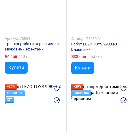
Дитячі фотокамери
Дитячі принтери
Манежі
Розваги з бульбашками
Артикул: 75059
Артикул: 76359-01
Іграшка-робот інтерактивна зі
Робот LEZO TOYS 99888-3
звуковими ефектами
Блакитний
94 грн
833 грн
118 грн
1 042 грн
Купити
Купити
−20%
−20%
НОВИНКА
НОВИНКА
ХІТ