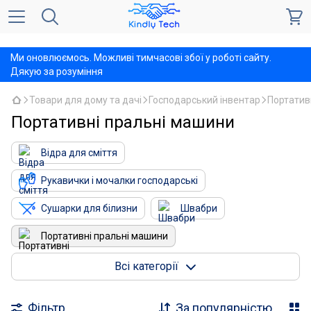
,
Ми оновлюємось. Можливі тимчасові збої у роботі сайту.
Дякую за розуміння
Товари для дому та дачі
Господарський інвентар
Портатив
Портативні пральні машини
Відра для сміття
Рукавички і мочалки господарські
Сушарки для білизни
Швабри
Портативні пральні машини
Швабри для вікон та скребки
Всі категорії
Фільтр
За популярністю