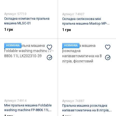
Артикул: 57710
Артикул: 74907
Складна компактна пральна
Складна силіконова міні
машина MLSC-01
пральна машина Maxtop MP-
2690
1 грн
1 грн
НОВИНКА
НОВИНКА
Артикул: 74914
Артикул: 76887
Міні пральна машина Foldable
Пральна машина розкладна
washing machine FP-8806 11L
напівавтоматична на 8 літрів,
LK202310-39
фіолетовий