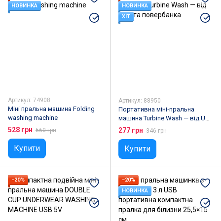
НОВИНКА
НОВИНКА
ХІТ
Артикул: 74908
Артикул: 88950
Міні пральна машина Folding
Портативна міні‑пральна
washing machine
машина Turbine Wash — від USB
та повербанка
528 грн
277 грн
660 грн
346 грн
Купити
Купити
−20%
−20%
НОВИНКА