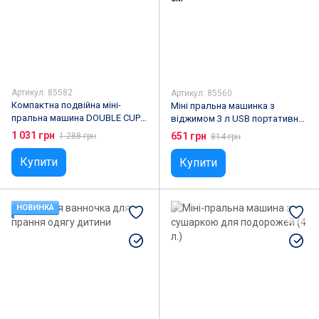
Артикул: 85582
Артикул: 85560
Компактна подвійна міні-
Міні пральна машинка з
пральна машина DOUBLE CUP
віджимом 3 л USB портативна
UNDERWEAR WASHING
компактна пралка для білизни
1 031 грн
651 грн
1 288 грн
814 грн
MACHINE USB 5V
25,5×15 см
Купити
Купити
НОВИНКА