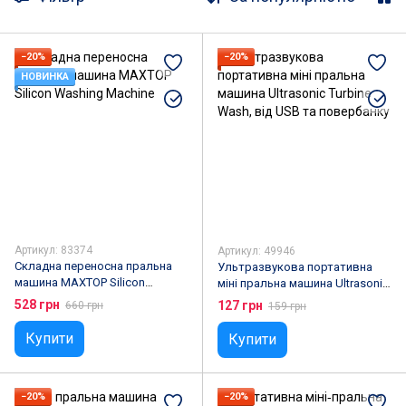
−20%
−20%
НОВИНКА
Артикул: 83374
Артикул: 49946
Складна переносна пральна
Ультразвукова портативна
машина MAXTOP Silicon
міні пральна машина Ultrasonic
Washing Machine
Turbine Wash, від USB та
528 грн
127 грн
660 грн
159 грн
повербанку
Купити
Купити
−20%
−20%