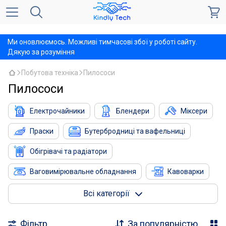
,
Ми оновлюємось. Можливі тимчасові збої у роботі сайту.
Дякую за розуміння
Побутова техніка
Пилососи
Пилососи
Електрочайники
Блендери
Міксери
Праски
Бутербродниці та вафельниці
Обігрівачі та радіатори
Ваговимірювальне обладнання
Кавоварки
Кухонні настільні плити
Кліматична техніка
Всі категорії
Кухонні ваги
Кухонні комбайни
Фільтр
За популярністю