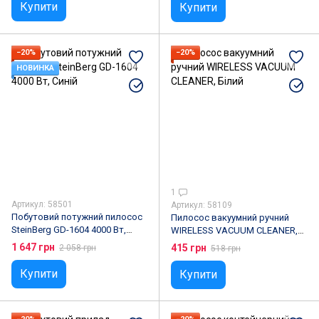
Купити
Купити
−20%
−20%
НОВИНКА
1
Артикул: 58501
Артикул: 58109
Побутовий потужний пилосос
Пилосос вакуумний ручний
SteinBerg GD-1604 4000 Вт,
WIRELESS VACUUM CLEANER,
Синій
Білий
1 647 грн
415 грн
2 058 грн
518 грн
Купити
Купити