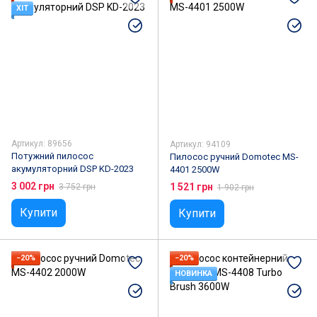
Сушарки для взуття
Бургерниці
ХІТ
Йогуртниці
Скиборізки
Генератори льоду
Кулери для води
Артикул: 89656
Артикул: 94109
Потужний пилосос
Пилосос ручний Domotec MS-
акумуляторний DSP KD-2023
4401 2500W
3 002 грн
1 521 грн
3 752 грн
1 902 грн
Купити
Купити
−20%
−20%
НОВИНКА