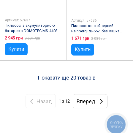
Артикул: 57637
Артикул: 57636
Пилосос із акумуляторною
Пилосос контейнерний
батареєю DOMOTEC MS-4403
Rainberg RB-652, без мішка
3700W
2 945 грн
1 671 грн
3 681 грн
2 089 грн
Купити
Купити
Показати ще 20 товарів
Назад
Вперед
1
з 12
КНОПКА
ЗВ'ЯЗКУ