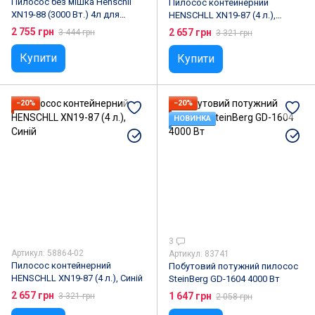
Пилосос без мішка Henschll
Пилосос контейнерний
XN19-88 (3000 Вт.) 4л для
HENSCHLL XN19-87 (4 л.),
сухого прибирання
Фіолетовий
2 755 грн
2 657 грн
3 444 грн
3 321 грн
Купити
Купити
−20%
−20%
НОВИНКА
3
Артикул: 58864-02
Артикул: 83741
Пилосос контейнерний
Побутовий потужний пилосос
HENSCHLL XN19-87 (4 л.), Синій
SteinBerg GD-1604 4000 Вт
2 657 грн
1 647 грн
3 321 грн
2 058 грн