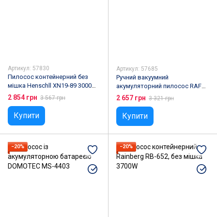
Артикул: 57830
Артикул: 57685
Пилосос контейнерний без
Ручний вакуумний
мішка Henschll XN19-89 3000W,
акумуляторний пилосос RAF
Синій
R.8667 1000W
2 854 грн
2 657 грн
3 567 грн
3 321 грн
Купити
Купити
−20%
−20%