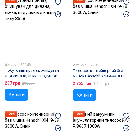
−20%
−20%
Артикул: 58048
Артикул: 57831
Побутовий прилад очищувач
Пилосос контейнерний без
для дивана, ліжка, подушок
мішка Henschll XN19-88 3000W,
від кліщів та пилу S528
Синій
237 грн
2 755 грн
296 грн
3 444 грн
Купити
Купити
−20%
−20%