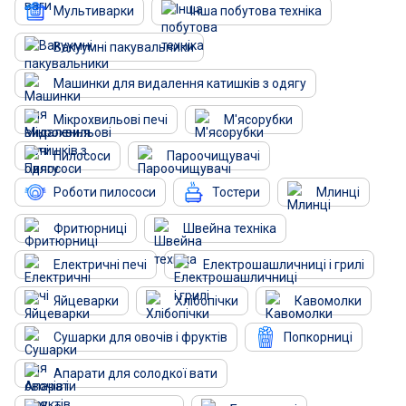
Мультиварки
Інша побутова техніка
Вакуумні пакувальники
Машинки для видалення катишків з одягу
Мікрохвильові печі
М'ясорубки
Пилососи
Пароочищувачі
Роботи пилососи
Тостери
Млинці
Фритюрниці
Швейна техніка
Електричні печі
Електрошашличниці і грилі
Яйцеварки
Хлібопічки
Кавомолки
Сушарки для овочів і фруктів
Попкорниці
Апарати для солодкої вати