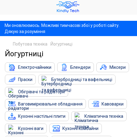
,
Ми оновлюємось. Можливі тимчасові збої у роботі сайту.
Дякую за розуміння
Побутова техніка
Йогуртниці
Йогуртниці
Електрочайники
Блендери
Міксери
Праски
Бутербродниці та вафельниці
Обігрівачі та радіатори
Ваговимірювальне обладнання
Кавоварки
Кухонні настільні плити
Кліматична техніка
Кухонні ваги
Кухонні комбайни