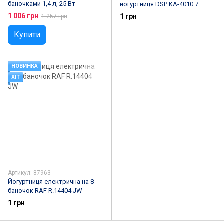
баночками 1,4 л, 25 Вт
йогуртниця DSP KA-4010 7
баночок 1.5л 20Вт
1 006 грн
1 грн
1 257 грн
Купити
НОВИНКА
ХІТ
Артикул: 87963
Йогуртниця електрична на 8
баночок RAF R.14404 JW
1 грн