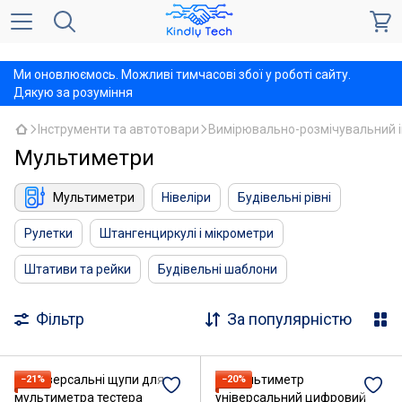
,
Ми оновлюємось. Можливі тимчасові збої у роботі сайту.
Дякую за розуміння
Інструменти та автотовари
Вимірювально-розмічувальний 
Мультиметри
Мультиметри
Нівеліри
Будівельні рівні
Рулетки
Штангенциркулі і мікрометри
Штативи та рейки
Будівельні шаблони
Фільтр
За популярністю
−21%
−20%