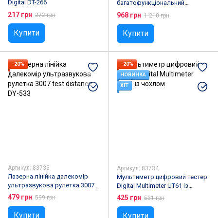
Digital DT-266
багатофункціональний
кабельний тестер Digital Wire
217 грн
968 грн
272 грн
1 210 грн
Tracker GM60
Купити
Купити
−20%
−20%
НОВИНКА
ХІТ
Артикул: 83735
Артикул: 83734
Лазерна лінійка далекомір
Мультиметр цифровий тестер
ультразвукова рулетка 3007
Digital Multimeter UT61 із
test distance DY-533
чохлом
479 грн
425 грн
599 грн
531 грн
Купити
Купити