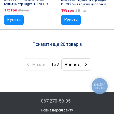
мультиметр Digital DT700B з
DT700C із великим дисплеєм
великим РК-дисплеєм
(зі звуком+температура)
172 грн
198 грн
215 грн
248 грн
Купити
Купити
Показати ще 20 товарів
Назад
Вперед
1
з 3
КНОПКА
ЗВ'ЯЗКУ
067 270-59-05
Повна версія сайту