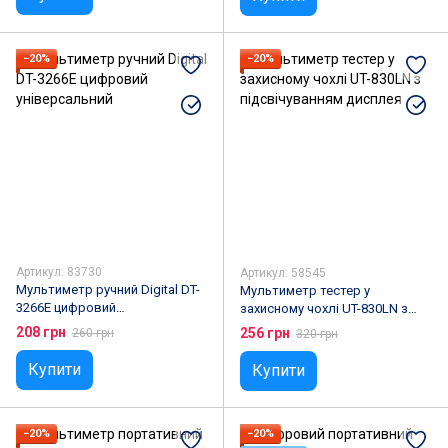
−20%
−20%
Артикул: 83730
Артикул: 58545
Мультиметр ручний Digital DT-
Мультиметр тестер у
3266E цифровий
захисному чохлі UT-830LN з
універсальний
підсвічуванням дисплея
208 грн
256 грн
260 грн
320 грн
Купити
Купити
−20%
−20%