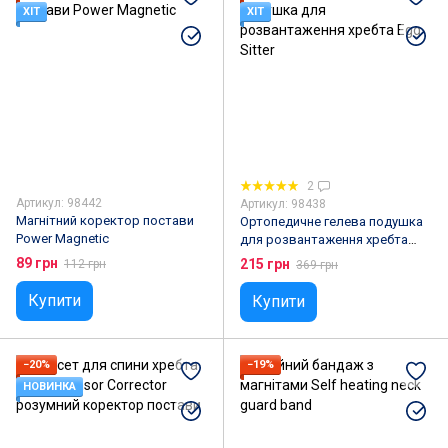
Воскоплави
Б'юті-органайзери
ХІТ
ХІТ
Косметичні та ефірні олії
Косметологічні прилади
Парова сауна для обличчя
2
Артикул: 98442
Артикул: 98438
Магнітний коректор постави
Ортопедичне гелева подушка
Power Magnetic
для розвантаження хребта
Egg Sitter
89 грн
215 грн
112 грн
369 грн
Купити
Купити
−20%
−19%
НОВИНКА