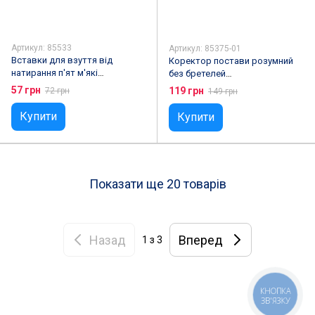
Артикул: 85533
Артикул: 85375-01
Вставки для взуття від
Коректор постави розумний
натирання п'ят м'які
без бретелей
самоклеючі парні Білі 8х11 см
SmartPosture,Рожевий
57 грн
119 грн
72 грн
149 грн
Купити
Купити
Показати ще 20 товарів
Назад
Вперед
1
з 3
КНОПКА
ЗВ'ЯЗКУ