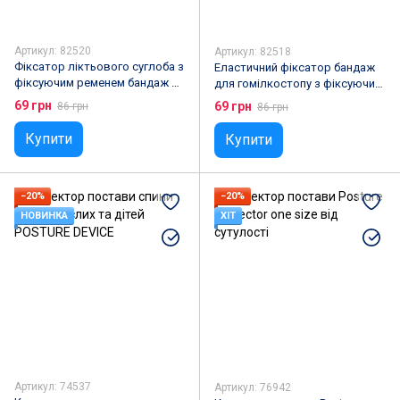
Артикул: 82520
Артикул: 82518
Фіксатор ліктьового суглоба з
Еластичний фіксатор бандаж
фіксуючим ременем бандаж на
для гомілкостопу з фіксуючим
лікоть Elbow Support М-L
ременем Ankle Support
69 грн
69 грн
86 грн
86 грн
Купити
Купити
−20%
−20%
НОВИНКА
ХІТ
Артикул: 74537
Артикул: 76942