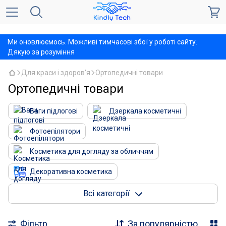
,
Ми оновлюємось. Можливі тимчасові збої у роботі сайту.
Дякую за розуміння
Для краси і здоров'я
Ортопедичні товари
Ортопедичні товари
Ваги підлогові
Дзеркала косметичні
Фотоепілятори
Косметика для догляду за обличчям
Декоративна косметика
Косметика для догляду за волоссям
Всі категорії
Постільна білизна з підігрівом, грілки
Фільтр
За популярністю