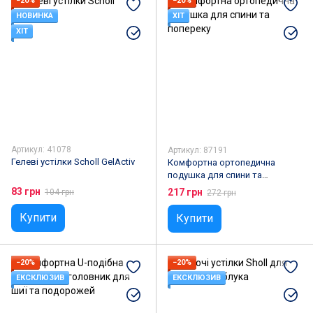
−20%
−20%
НОВИНКА
ХІТ
ХІТ
Артикул: 41078
Артикул: 87191
Гелеві устілки Scholl GelActiv
Комфортна ортопедична
подушка для спини та
попереку
83 грн
217 грн
104 грн
272 грн
Купити
Купити
−20%
−20%
ЕКСКЛЮЗИВ
ЕКСКЛЮЗИВ