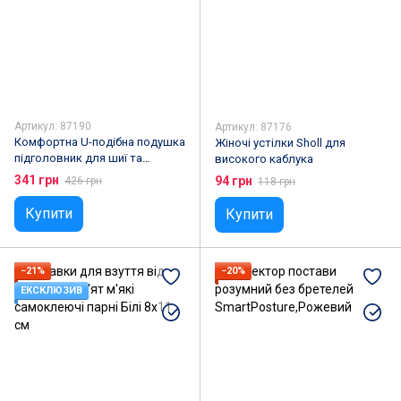
Артикул: 87190
Артикул: 87176
Комфортна U-подібна подушка
Жіночі устілки Sholl для
підголовник для шиї та
високого каблука
подорожей
341 грн
94 грн
426 грн
118 грн
Купити
Купити
−21%
−20%
ЕКСКЛЮЗИВ