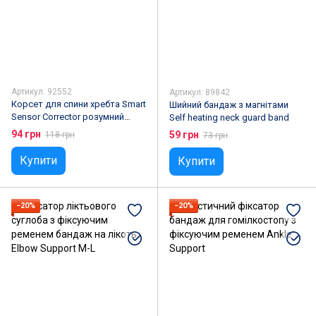
Артикул: 92552
Артикул: 89842
Корсет для спини хребта Smart
Шийний бандаж з магнітами
Sensor Corrector розумний
Self heating neck guard band
коректор постави
94 грн
59 грн
118 грн
73 грн
Купити
Купити
−20%
−20%