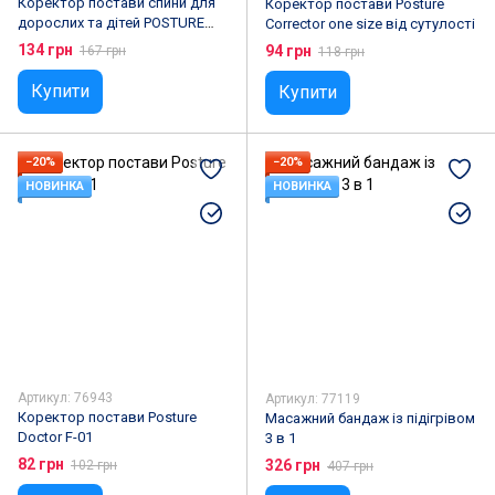
Коректор постави спини для
Коректор постави Posture
дорослих та дітей POSTURE
Corrector one size від сутулості
DEVICE
134 грн
94 грн
167 грн
118 грн
Купити
Купити
−20%
−20%
НОВИНКА
НОВИНКА
Артикул: 76943
Артикул: 77119
Коректор постави Posture
Масажний бандаж із підігрівом
Doctor F-01
3 в 1
82 грн
326 грн
102 грн
407 грн