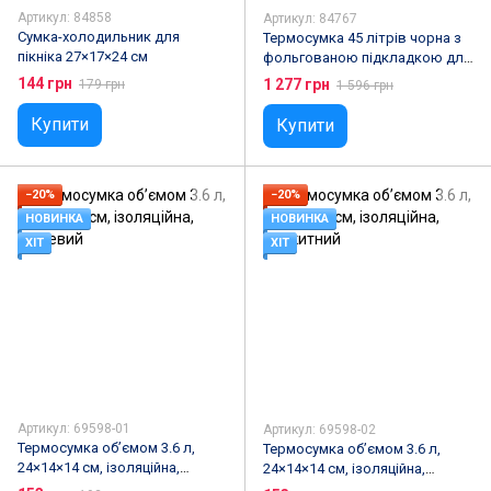
Артикул: 84858
Артикул: 84767
Сумка-холодильник для
Термосумка 45 літрів чорна з
пікніка 27×17×24 см
фольгованою підкладкою для
продуктів та напоїв
144 грн
1 277 грн
179 грн
1 596 грн
Купити
Купити
−20%
−20%
НОВИНКА
НОВИНКА
ХІТ
ХІТ
Артикул: 69598-01
Артикул: 69598-02
Термосумка об’ємом 3.6 л,
Термосумка об’ємом 3.6 л,
24×14×14 см, ізоляційна,
24×14×14 см, ізоляційна,
Рожевий
Блакитний