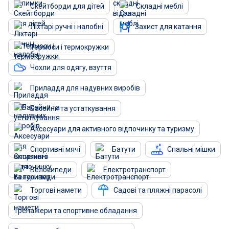
Скейтборди для дітей
Складні меблі
Ліхтарі ручні і налобні
Захист для катання
Термоси і термокружки
Чохли для одягу, взуття
Приладдя для надувних виробів
Басейни та устаткування
Аксесуари для активного відпочинку та туризму
Спортивні мячі
Батути
Спальні мішки
Велосипеди
Електротранспорт
Торгові намети
Садові та пляжні парасолі
Тренажери та спортивне обладання