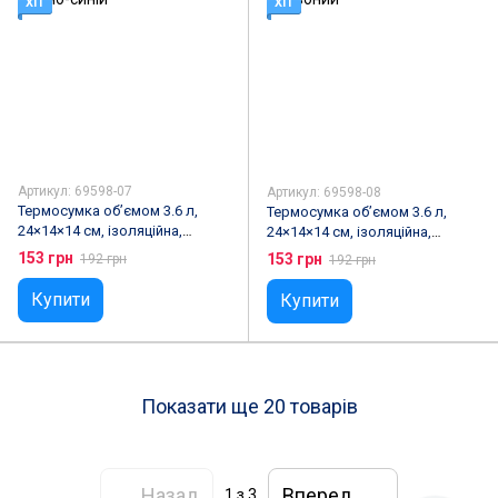
ХІТ
ХІТ
Артикул: 69598-07
Артикул: 69598-08
Термосумка об’ємом 3.6 л,
Термосумка об’ємом 3.6 л,
24×14×14 см, ізоляційна,
24×14×14 см, ізоляційна,
Темно-синій
Червоний
153 грн
153 грн
192 грн
192 грн
Купити
Купити
Показати ще 20 товарів
Назад
Вперед
1
з 3