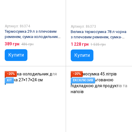
Артикул: 86374
Артикул: 86373
Термосумка 29 л з плечовим
Велика термосумка 78 л чорна
ременем, сумка-холодильник
з плечовим ременем, сумка-
для пікніка та подорожей
холодильник для пікніка та
389 грн
1 228 грн
486 грн
1 535 грн
подорожей
Купити
Купити
−20%
−20%
ХІТ
ЕКСКЛЮЗИВ