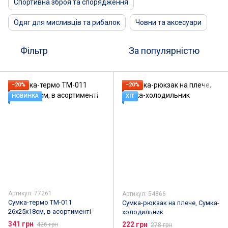
Спортивна зброя та спорядження
Одяг для мисливців та рибалок
Човни та аксесуари
Фільтр
За популярністю
−20%
−20%
НОВИНКА
ХІТ
Артикул: 77261
Артикул: 54866
Сумка-термо TM-011
Сумка-рюкзак на плече, Сумка-
26х25х18см, в асортименті
холодильник
341 грн
222 грн
426 грн
278 грн