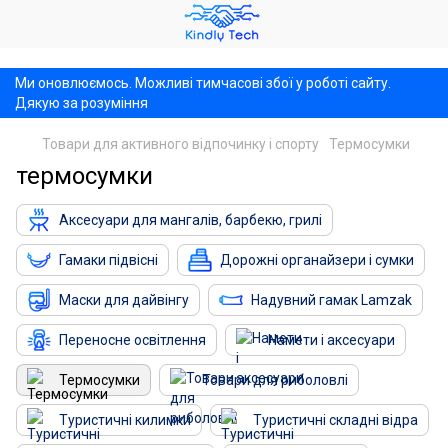
,
Ми оновлюємось. Можливі тимчасові збої у роботі сайту.
Дякую за розуміння
Товари для активного відпочинку і спорту
Термосумки
термосумки
Аксесуари для мангалів, барбекю, грилі
Гамаки підвісні
Дорожні органайзери і сумки
Маски для дайвінгу
Надувний гамак Lamzak
Переносне освітлення
Намети і аксесуари
Термосумки
Товари для риболовлі
Туристичні килимки
Туристичні складні відра