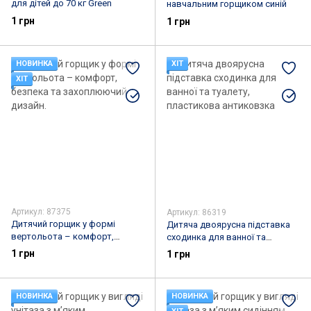
для дітей до 70 кг Green
навчальним горщиком синій
1 грн
1 грн
НОВИНКА
ХІТ
ХІТ
Артикул: 87375
Артикул: 86319
Дитячий горщик у формі
Дитяча двоярусна підставка
вертольота – комфорт,
сходинка для ванної та
безпека та захоплюючий
туалету, пластикова
1 грн
1 грн
дизайн.
антиковзка
НОВИНКА
НОВИНКА