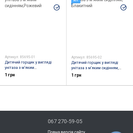
ХІТ
Артикул: 85695-01
Артикул: 85695-02
Дитячий горщик у вигляді
Дитячий горщик у вигляді
унітаза з м’яким
унітаза з м’яким сидінням,
сидінням,Рожевий
Блакитний
1 грн
1 грн
067 270-59-05
Повна версія сайту