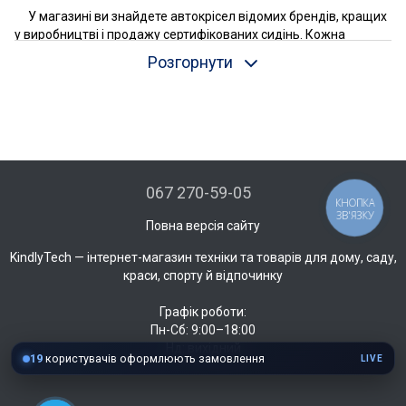
У магазині ви знайдете автокрісел відомих брендів, кращих
у виробництві і продажу сертифікованих сидінь. Кожна
запропонована модель відповідає необхідним європейським
Розгорнути
стандартам безпеки, тому варто довіритися фахівцям і купити
автокрісло з гарантією виробника.
Якщо ваш малюк переріс своє попереднє сидіння, його
необхідно замінити на сидіння більшого розміру. 15-36 кг - це
діапазон ваги для дітей приблизно від 3 років, і тільки така
модель може захистити дитину при аварії або різкому
гальмуванні. Багато в чому воно відрізняється від сидіння для
067 270-59-05
КНОПКА
малюків і гарантує адекватну підтримку хребта і голови
ЗВ'ЯЗКУ
дитини.
Повна версія сайту
Про безпеку дитини постарше під час руху автомобіля, слід
KindlyTech — інтернет-магазин техніки та товарів для дому, саду,
дбати так само, як і про новонародженого, тому подивіться
краси, спорту й відпочинку
доступні в магазині автокрісла вагою 15-36 кг і виберіть
модель, яка гарантує, що ваша дитина отримає не тільки
Графік роботи:
захист, але і комфорт в дорозі .
Пн-Сб: 9:00–18:00
Нд: вихідний
19
користувачів оформлюють замовлення
LIVE
Автокрісла від 15 кг в чому відрізняється від автокрісел,
призначених для дітей меншої ваги. По-перше, в них немає
вбудованої системи внутрішніх ременів безпеки, і дитина