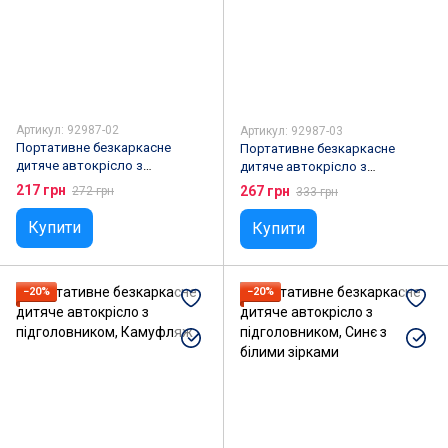
Дитячі фотокамери
Дитячі принтери
Манежі
Розваги з бульбашками
Артикул: 92987-02
Артикул: 92987-03
Портативне безкаркасне
Портативне безкаркасне
дитяче автокрісло з
дитяче автокрісло з
підголовником, Blue
підголовником, Red
217 грн
267 грн
272 грн
333 грн
Купити
Купити
−20%
−20%