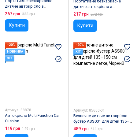
Портативне безкаркасне
Портативне безкаркасне
дитяче автокрісло з
дитяче автокрісло з
підголовником, Військовий
підголовником,
267 грн
217 грн
333 грн
272 грн
камуфляж
Різнокольорова клітка
Купити
Купити
−20%
−20%
НОВИНКА
ХІТ
ХІТ
Артикул: 88878
Артикул: 85600-01
Автокрісло Multi Function Car
Безпечне дитяче автокрісло-
Cushion
бустер ASS001 для дітей 135–
150 см компактне легке,
119 грн
489 грн
149 грн
611 грн
Чорний