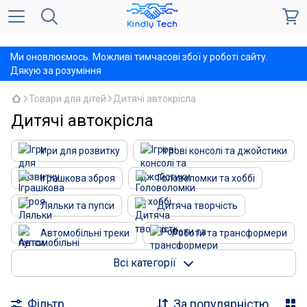
,
Ми оновлюємось. Можливі тимчасові збої у роботі сайту.
Дякую за розуміння
Товари для дітей
Дитячі автокрісла
Дитячі автокрісла
Ігри для розвитку
Ігрові консолі та джойстики
Іграшкова зброя
Головоломки та хоббі
Ляльки та пупси
Дитяча творчість
Автомобільні треки
Роботи та трансформери
Радіокеровані моделі
Сейфи дитячі
Всі категорії
Конструктори і мозаїки
Дитячі автокрісла
Фільтр
За популярністю