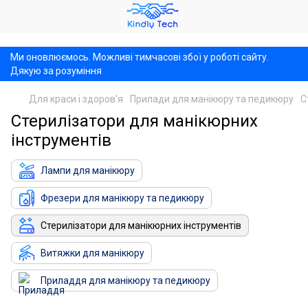
,
Ми оновлюємось. Можливі тимчасові збої у роботі сайту.
Дякую за розуміння
Для краси і здоров'я
Прилади для манікюру та педикюру
С
Стерилізатори для манікюрних
інструментів
Лампи для манікюру
Фрезери для манікюру та педикюру
Стерилізатори для манікюрних інструментів
Витяжки для манікюру
Приладдя для манікюру та педикюру