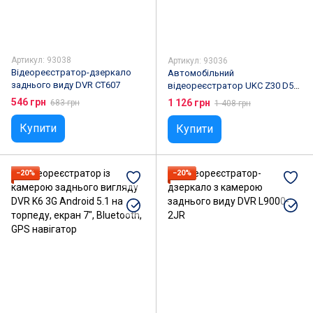
Артикул: 93038
Артикул: 93036
Відеореєстратор-дзеркало
Автомобільний
заднього виду DVR CT607
відеореєстратор UKC Z30 D5
DVR HD1080
546 грн
1 126 грн
683 грн
1 408 грн
Купити
Купити
−20%
−20%