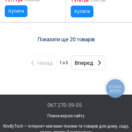
1 277 грн
1 918 грн
1 596 грн
2 397 грн
заднього виду
здатністю HD 1080P
Купити
Купити
Показати ще 20 товарів
Назад
Вперед
1
з 5
КНОПКА
ЗВ'ЯЗКУ
067 270-59-05
Повна версія сайту
KindlyTech — інтернет-магазин техніки та товарів для дому, саду,