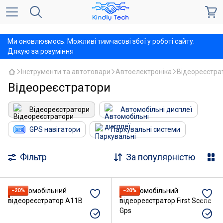
,
Ми оновлюємось. Можливі тимчасові збої у роботі сайту.
Дякую за розуміння
Інструменти та автотовари
Автоелектроніка
Відеореєстра
Відеореєстратори
Відеореєстратори
Автомобільні дисплеї
GPS навігатори
Паркувальні системи
Фільтр
За популярністю
−20%
−20%