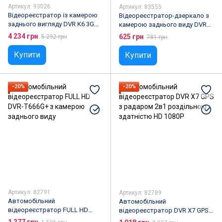
Артикул: 93026
Артикул: 83555
Відеореєстратор із камерою
Відеореєстратор-дзеркало з
заднього вигляду DVR K6 3G
камерою заднього виду DVR
Android 5.1 на торпеду, екран
L9000-2JR
4 234 грн
625 грн
5 292 грн
781 грн
7", Bluetooth, GPS навігатор
Купити
Купити
−20%
−20%
Артикул: 82791
Артикул: 82789
Автомобільний
Автомобільний
відеореєстратор FULL HD
відеореєстратор DVR X7 GPS з
DVR-T666G+ з камерою
радаром 2в1 роздільною