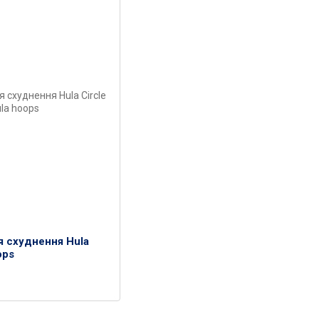
 схуднення Hula
ops