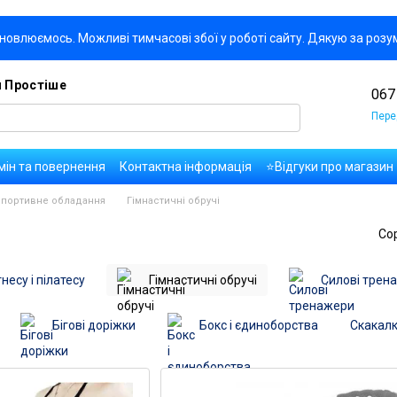
новлюємось. Можливі тимчасові збої у роботі сайту. Дякую за розу
я Простіше
067
Пере
мін та повернення
Контактна інформація
⭐Відгуки про магазин
да користувача
Правила публікації коментарів та відгуків
Оплат
спортивне обладання
Гімнастичні обручі
Со
несу і пілатесу
Гімнастичні обручі
Cилові трен
Бігові доріжки
Бокс і єдиноборства
Скакал