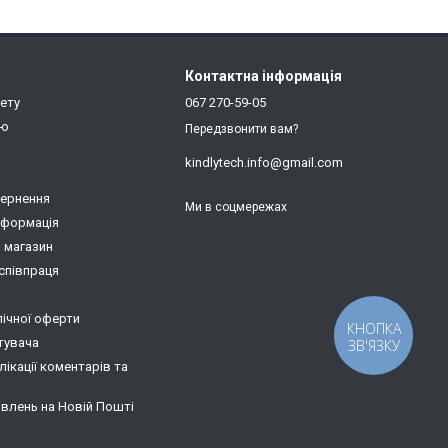
Контактна інформація
нету
067 270-59-05
ію
Передзвонити вам?
kindlytech.info@gmail.com
вернення
Ми в соцмережах
нформація
о магазин
співпраця
лічної оферти
КНОПКА
тувача
ЗВ'ЯЗКУ
ікації коментарів та
влень на Новій Пошті