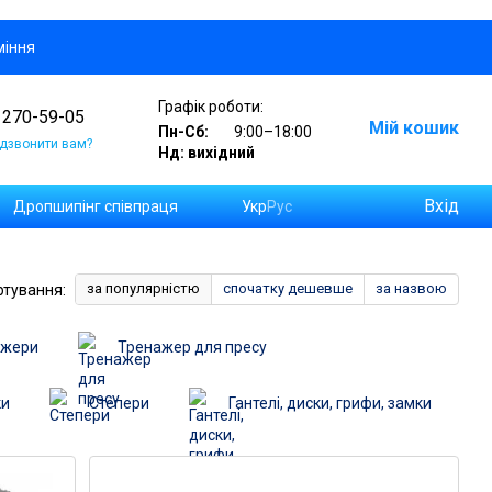
міння
Графік роботи:
 270-59-05
Мій кошик
Пн-Сб:
9:00–18:00
дзвонити вам?
Нд: вихідний
Вхід
Дропшипінг співпраця
Укр
Рус
а замовлень на Новій Пошті
за популярністю
спочатку дешевше
за назвою
ртування:
ажери
Тренажер для пресу
ки
Степери
Гантелі, диски, грифи, замки