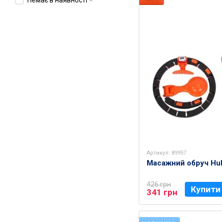
Немає в наявності
Артикул: 89957
Масажний обруч Hula 
426 грн
Купити
341 грн