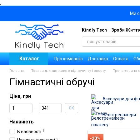
,
Перейти до основного контенту
Ми о
Kindly Tech - Зроби Житт
Каталог
Про компанію
Доставка
Оплата
Об
Блог
Договір публічної оферти
Уго
Головна
Товари для активного відпочинку і спорту
Тренажери та 
Новини
Вакансії компанії
Гімнастичні обручі
Ціна, грн
Аксесуари для фіт
Від Ціна, грн
До Ціна, грн
ОК
Велотренажери
Наявність
1
В наявності
−20%
3