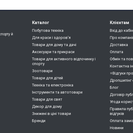
Каталог
Клієнтам
Побутова техніка
Вхід до кабі
спорту й
Для краси і здоров'я
Про компан
Товари для дому та дачі
Доставка
Аксесуари та прикраси
Оплата
Товари для активного відпочинку і
Обмін та по
спорту
Контактна і
Зоотовари
⭐Відгуки пр
Товари для дітей
Дропшипінг 
Техніка та електроніка
Блог
Інструменти та автотовари
Договір пуб
Товари для свят
Угода корис
Декор для дому
Правила публ
Знижені в ціні товари
відгуків
Бренди
Оплата замо
Новини