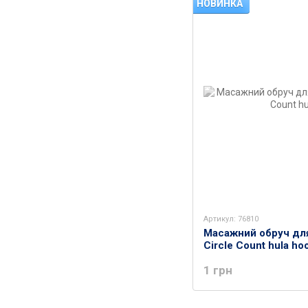
НОВИНКА
Артикул: 76810
Масажний обруч для
Circle Count hula ho
1 грн