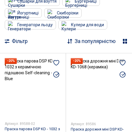
Сушарки для взуття
Бургерниці
Йогуртниці
Скиборізки
Генератори льоду
Кулери для води
Фільтр
За популярністю
−20%
−20%
Артикул: 89588-02
Артикул: 89586
Праска парова DSP KD - 1032 з
Праска дорожня міні DSP KD-