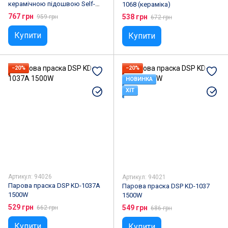
керамічною підошвою Self-
1068 (кераміка)
cleaning - Blue
767 грн
538 грн
959 грн
672 грн
Купити
Купити
−20%
−20%
НОВИНКА
ХІТ
Артикул: 94026
Артикул: 94021
Парова праска DSP KD-1037A
Парова праска DSP KD-1037
1500W
1500W
529 грн
549 грн
662 грн
686 грн
Купити
Купити