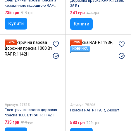
Електрична парова праска з
Дорожна праска RAF R.1236B,
керамічною підошвою RAF
38 Вт
R.1237 Праска з функцією
735 грн
341 грн
919 грн
426 грн
відпарювання,Чорний
Купити
Купити
−20%
−20%
НОВИНКА
Артикул: 57313
Артикул: 75206
Електрична парова дорожня
Праска RAF R1193R, 2400Вт
праска 1000 Вт RAF R.1142H
735 грн
583 грн
919 грн
729 грн