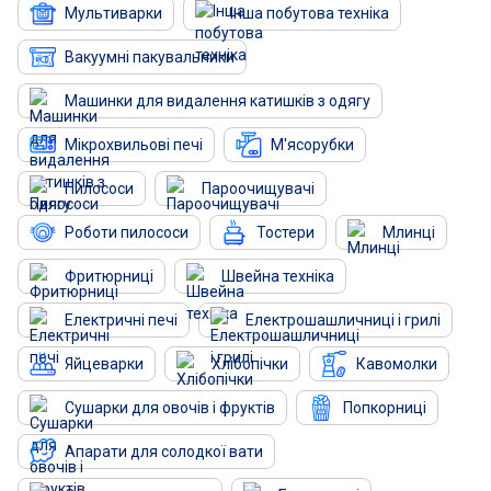
Мультиварки
Інша побутова техніка
Вакуумні пакувальники
Машинки для видалення катишків з одягу
Мікрохвильові печі
М'ясорубки
Пилососи
Пароочищувачі
Роботи пилососи
Тостери
Млинці
Фритюрниці
Швейна техніка
Електричні печі
Електрошашличниці і грилі
Яйцеварки
Хлібопічки
Кавомолки
Сушарки для овочів і фруктів
Попкорниці
Апарати для солодкої вати