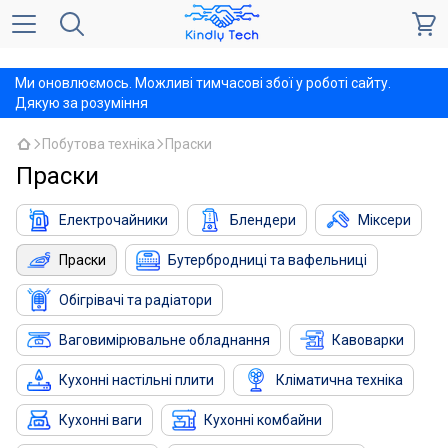
,
Ми оновлюємось. Можливі тимчасові збої у роботі сайту.
Дякую за розуміння
Побутова техніка
Праски
Праски
Електрочайники
Блендери
Міксери
Праски
Бутербродниці та вафельниці
Обігрівачі та радіатори
Ваговимірювальне обладнання
Кавоварки
Кухонні настільні плити
Кліматична техніка
Кухонні ваги
Кухонні комбайни