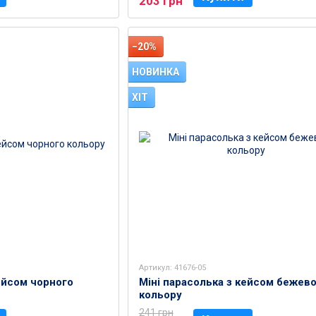
203 грн
−20%
НОВИНКА
ХІТ
Артикул: 41676-05
ейсом чорного
Міні парасолька з кейсом бежев
кольору
241 грн