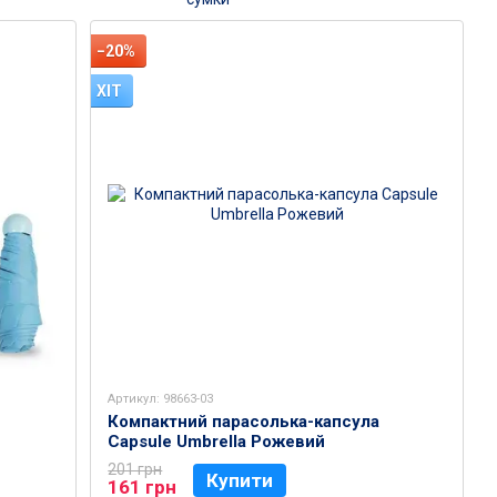
−20%
ХІТ
Артикул: 98663-03
Компактний парасолька-капсула
Capsule Umbrella Рожевий
201 грн
Купити
161 грн