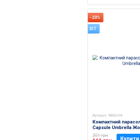
−20%
ХІТ
Артикул: 98663-04
Компактний парасо
Capsule Umbrella Ж
201 грн
Купити