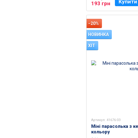
Купити
193 грн
−20%
НОВИНКА
ХІТ
Артикул: 41676-03
Міні парасолька з к
кольору