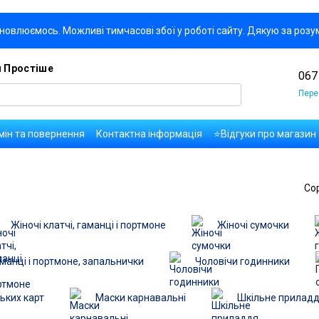
новлюємось. Можливі тимчасові збої у роботі сайту. Дякую за розу
я Простіше
067
Пере
мін та повернення
Контактна інформація
⭐Відгуки про магазин
да користувача
Правила публікації коментарів та відгуків
Оплат
Со
Жіночі клатчі, гаманці і портмоне
Жіночі сумочки
гаманці і портмоне, запальнички
Чоловічи годинники
ьких карт
Маски карнавальні
Шкільне прилад