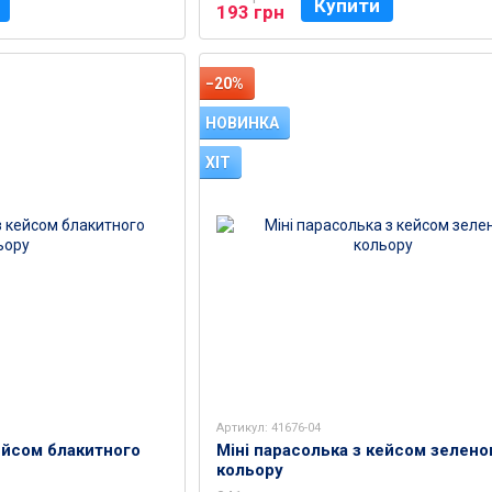
Купити
193 грн
−20%
НОВИНКА
ХІТ
Артикул: 41676-04
ейсом блакитного
Міні парасолька з кейсом зелено
кольору