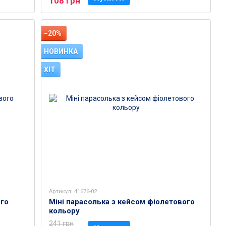
108 грн
−20%
НОВИНКА
ХІТ
Артикул: 41676-02
ого
Міні парасолька з кейсом фіолетового
кольору
241 грн