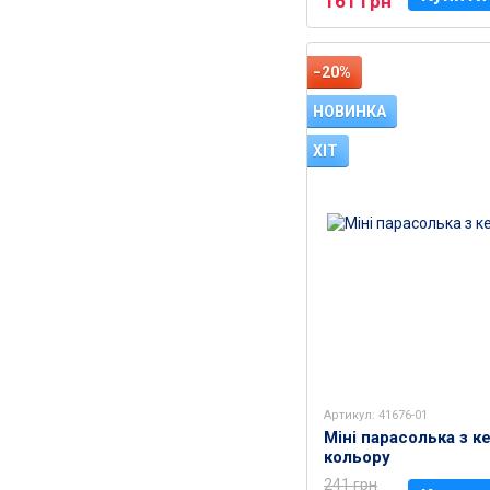
161 грн
−20%
НОВИНКА
ХІТ
Артикул: 41676-01
Міні парасолька з к
кольору
241 грн