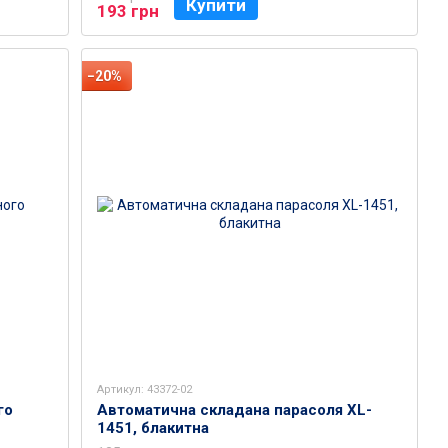
Купити
193 грн
−20%
Артикул: 43372-02
го
Автоматична складана парасоля XL-
1451, блакитна