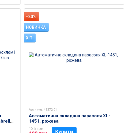
−20%
НОВИНКА
ХІТ
Артикул: 43372-01
з
Автоматична складана парасоля XL-
brella
1451, рожева
135 грн
Купити