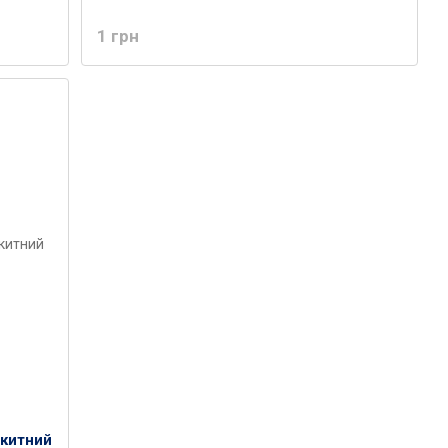
1 грн
акитний