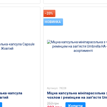
−20%
НОВИНКА
Артикул: 78228
лька-капсула
Міцна капсульна мініпарасолька 
овтий
чохлом і ремінцем на зап'ястя Um
HA-75, в асортименті
253 грн
Купити