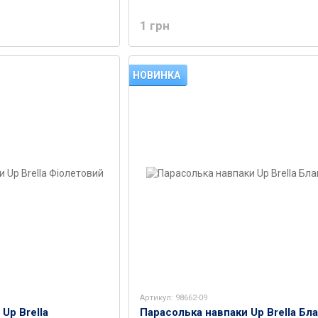
1 грн
НОВИНКА
Артикул: 98662-09
Up Brella
Парасолька навпаки Up Brella Бл