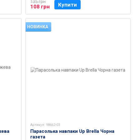
135 грн
Купити
108 грн
НОВИНКА
Артикул: 98662-03
жева
Парасолька навпаки Up Brella Чорна
газета