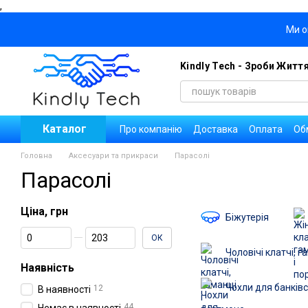
,
Перейти до основного контенту
Ми о
Kindly Tech - Зроби Житт
Каталог
Про компанію
Доставка
Оплата
Об
Блог
Договір публічної оферти
Уго
Головна
Аксесуари та прикраси
Парасолі
Новини
Вакансії компанії
Парасолі
Ціна, грн
Біжутерія
Від Ціна, грн
До Ціна, грн
ОК
Чоловічі клатчі, 
Наявність
Чохли для банківс
12
В наявності
44