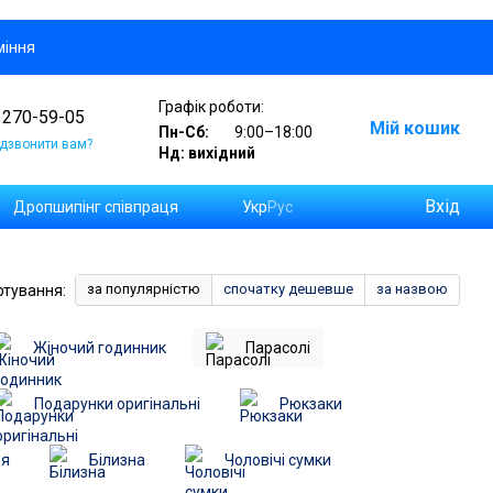
міння
Графік роботи:
 270-59-05
Мій кошик
Пн-Сб:
9:00–18:00
дзвонити вам?
Нд: вихідний
Вхід
Дропшипінг співпраця
Укр
Рус
а замовлень на Новій Пошті
за популярністю
спочатку дешевше
за назвою
ртування:
Жіночий годинник
Парасолі
Подарунки оригінальні
Рюкзаки
дя
Білизна
Чоловічі сумки