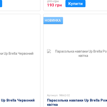
241 грн
Купити
193 грн
НОВИНКА
Артикул: 98662-02
 Up Brella Червоний
Парасолька навпаки Up Brella Ро
квітка