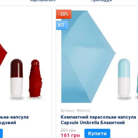
−20%
ХІТ
Артикул: 98663-02
лька-капсула
Компактний парасолька-капсула
ордовий
Capsule Umbrella Блакитний
201 грн
Купити
161 грн