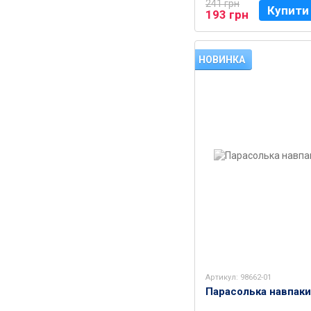
241 грн
Купити
193 грн
НОВИНКА
Артикул: 98662-01
Парасолька навпаки