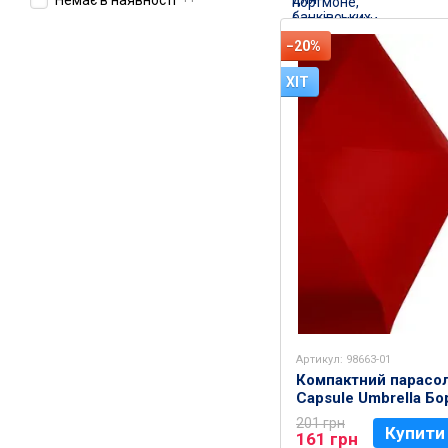
Немає в наявності
−20%
ХІТ
Артикул: 98663-01
Компактний парасо
Capsule Umbrella Б
201 грн
Купити
161 грн