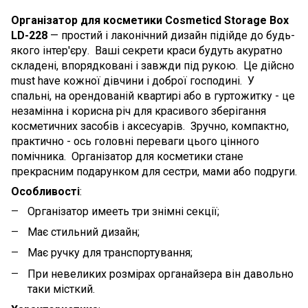
Організатор для косметики Cosmeticd Storage Box
LD-228
— простий і лаконічний дизайн підійде до будь-
якого інтер'єру. Ваші секрети краси будуть акуратно
складені, впорядковані і завжди під рукою. Це дійсно
must have кожної дівчини і доброї господині. У
спальні, на орендованій квартирі або в гуртожитку - це
незамінна і корисна річ для красивого зберігання
косметичних засобів і аксесуарів. Зручно, компактно,
практично - ось головні переваги цього цінного
помічника. Організатор для косметики стане
прекрасним подарунком для сестри, мами або подруги.
Особливості
:
Організатор имееть три знімні секції;
Має стильний дизайн;
Має ручку для транспортування;
При невеликих розмірах органайзера він давольно
таки місткий.