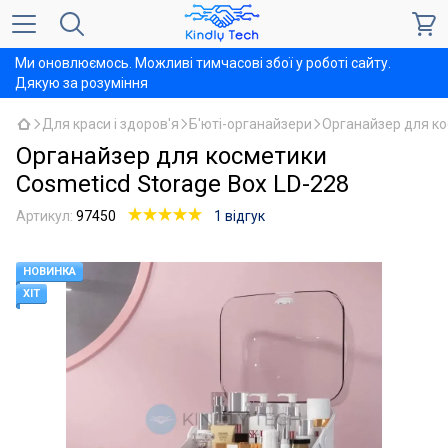
Ми оновлюємось. Можливі тимчасові збої у роботі сайту.
Дякую за розуміння
Для краси і здоров'я
Б'юті-органайзери
Органайзер для к
Органайзер для косметики
Cosmeticd Storage Box LD-228
Артикул:
97450
1 відгук
НОВИНКА
ХІТ