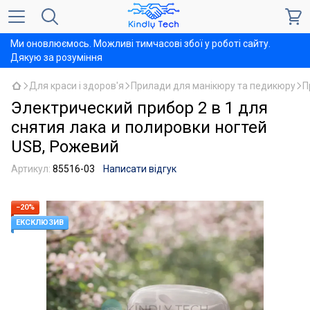
Ми оновлюємось. Можливі тимчасові збої у роботі сайту.
Дякую за розуміння
Для краси і здоров'я
Прилади для манікюру та педикюру
П
Электрический прибор 2 в 1 для
снятия лака и полировки ногтей
USB, Рожевий
Артикул:
85516-03
Написати відгук
−20%
ЕКСКЛЮЗИВ