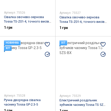
Артикул: 75526
Артикул: 75527
Сівалка овочево-зернова
Сівалка овочево-зернова
Tossa TS-Z01-4, точного висіву,
Tossa TS-Z01-6, точного висіву,
чотирирядна
шестирядна
1 грн
1 грн
НОВИНКА
ХІТ
ХІТ
Артикул: 75528
Артикул: 75529
Ручна дворядна сівалка
Електричний роздільник
часнику Tossa GP-2.3-5
зубчиків часнику Tossa TS 5ZS-
BX
1 грн
1 грн