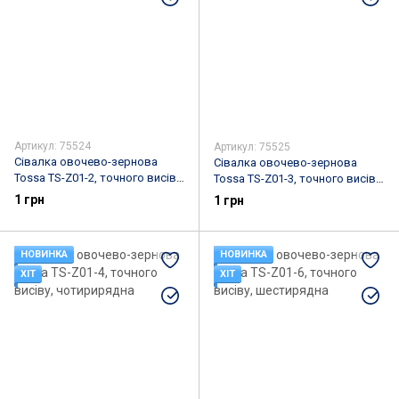
Артикул: 75524
Артикул: 75525
Сівалка овочево-зернова
Сівалка овочево-зернова
Tossa TS-Z01-2, точного висіву,
Tossa TS-Z01-3, точного висіву,
дворядна
трирядна
1 грн
1 грн
НОВИНКА
НОВИНКА
ХІТ
ХІТ