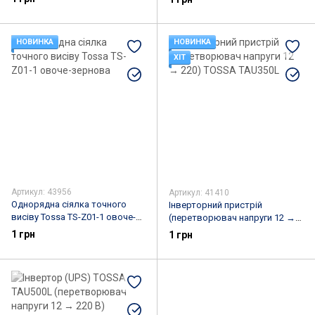
НОВИНКА
НОВИНКА
ХІТ
Артикул: 43956
Артикул: 41410
Однорядна сіялка точного
Інверторний пристрій
висіву Tossa TS-Z01-1 овоче-
(перетворювач напруги 12 →
зернова
220) TOSSA TAU350L
1 грн
1 грн