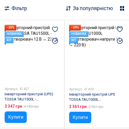
Фільтр
За популярністю
Декор для дому
Знижені в ціні товари
Бренди
−20%
−20%
НОВИНКА
НОВИНКА
ХІТ
ХІТ
Артикул: 41407
Артикул: 41408
Інверторний пристрій (UPS)
Інверторний пристрій UPS
TOSSA TAU1500L -
TOSSA TAU1000L
перетворювач 12 В → 220 В
(перетворювач напруги 12 →
3 347 грн
2 361 грн
4 183 грн
2 951 грн
220 В)
Купити
Купити