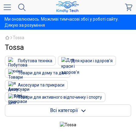
Ми оновлюємось. Можливі тимчасові збої у роботі сайту.
Дякую за розуміння
Tossa
Tossa
Побутова техніка
Для краси і здоров'я
Товари для дому та дачі
Аксесуари та прикраси
Товари для активного відпочинку і спорту
Зоотовари
Товари для дітей
Всі категорії
Техніка та електроніка
Інструменти та автотовари
Товари для свят