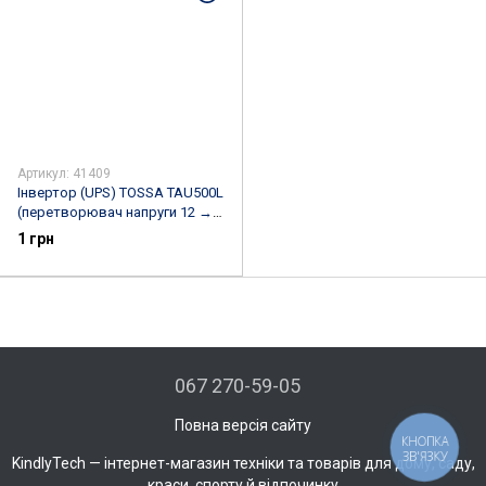
Артикул: 41409
Інвертор (UPS) TOSSA TAU500L
(перетворювач напруги 12 →
220 В)
1 грн
067 270-59-05
Повна версія сайту
КНОПКА
ЗВ'ЯЗКУ
KindlyTech — інтернет-магазин техніки та товарів для дому, саду,
краси, спорту й відпочинку