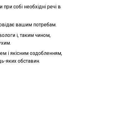
при собі необхідні речі в
дповідає вашим потребам.
ологи і, таким чином,
ухим.
ем і якісним оздобленням,
дь-яких обставин.