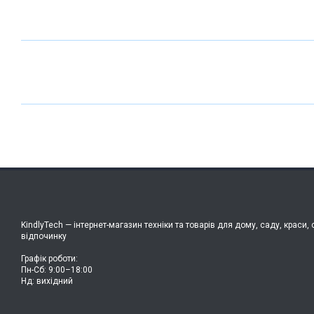
KindlyTech — інтернет-магазин техніки та товарів для дому, саду, краси, 
відпочинку
Графік роботи:
Пн-Сб: 9:00–18:00
Нд: вихідний