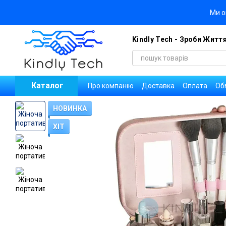
Перейти до основного контенту
Ми о
Kindly Tech - Зроби Житт
Каталог
Про компанію
Доставка
Оплата
Об
Блог
Договір публічної оферти
Уго
Новини
Вакансії компанії
НОВИНКА
ХІТ