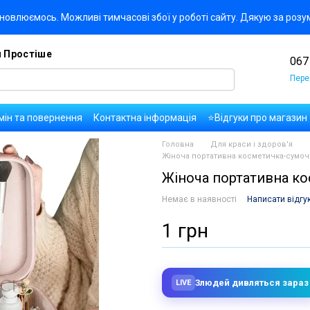
новлюємось. Можливі тимчасові збої у роботі сайту. Дякую за розу
я Простіше
067
Пере
мін та повернення
Контактна інформація
⭐Відгуки про магазин
да користувача
Правила публікації коментарів та відгуків
Оплат
Головна
Для краси і здоров'я
Жіноча портативна косметичка-сумоч
Жіноча портативна к
Немає в наявності
Написати відгу
1 грн
9
людей дивляться зараз
LIVE