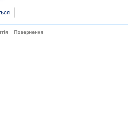
ться
нтія
Повернення