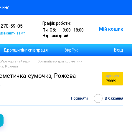
міння
Графік роботи:
 270-59-05
Мій кошик
Пн-Сб:
9:00–18:00
дзвонити вам?
Нд: вихідний
Вхід
Дропшипінг співпраця
Укр
Рус
а замовлень на Новій Пошті
Б'юті-органайзери
Органайзер для косметики
ка, Рожева
осметичка-сумочка, Рожева
Артикул
75689
к
Порівняти
В бажання