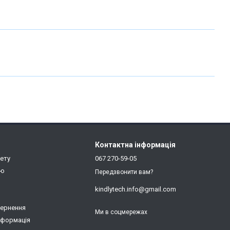
Контактна інформація
нету
067 270-59-05
ію
Передзвонити вам?
kindlytech.info@gmail.com
вернення
Ми в соцмережах
нформація