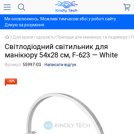
Ми оновлюємось. Можливі тимчасові збої у роботі сайту.
Дякую за розуміння
Для краси і здоров'я
Прилади для манікюру та педикюру
Л
Світлодіодний світильник для
манікюру 54х28 см, F-623 — White
Артикул:
55997-03
Написати відгук
−20%