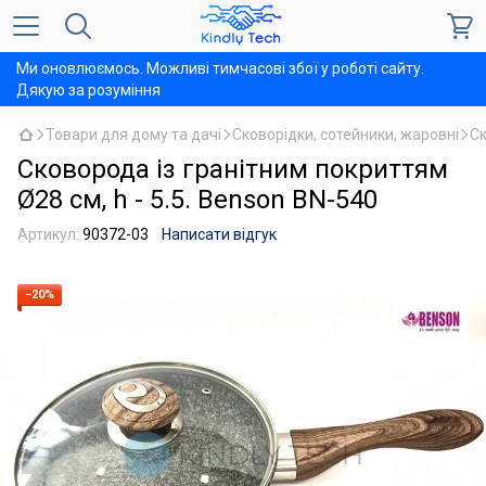
Ми оновлюємось. Можливі тимчасові збої у роботі сайту.
Дякую за розуміння
Товари для дому та дачі
Сковорідки, сотейники, жаровні
Ск
Сковорода із гранітним покриттям
Ø28 см, h - 5.5. Benson BN-540
Артикул:
90372-03
Написати відгук
−20%