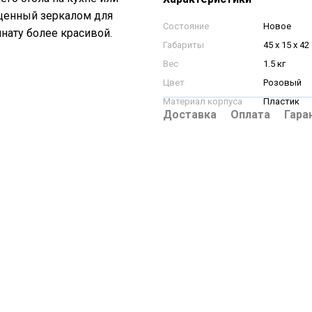
ащенный зеркалом для
Состояние
Новое
нату более красивой.
Габариты
45 х 15 х 42
Вес
1.5 кг
Цвет
Розовый
Материал корпуса
Пластик
Доставка
Оплата
Гара