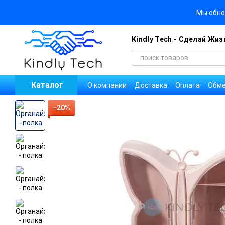
Перейти к основному контенту
Мы обно
Kindly Tech - Сделай Жи
Каталог
О компании
Доставка
Оплата
Обме
Блог
Договор публичной оферты
П
Оплата заказов на Новой Почте
Ново
−20%