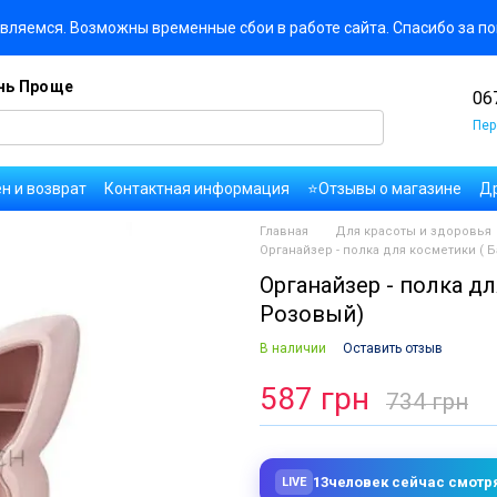
вляемся. Возможны временные сбои в работе сайта. Спасибо за п
знь Проще
06
Пер
н и возврат
Контактная информация
⭐Отзывы о магазине
Др
ользовательское соглашение
Правила публикации комментарие
Главная
Для красоты и здоровья
сти
Вакансии компании
Органайзер - полка для косметики ( Б
Органайзер - полка дл
Розовый)
В наличии
Оставить отзыв
587 грн
734 грн
13
человек сейчас смотр
LIVE