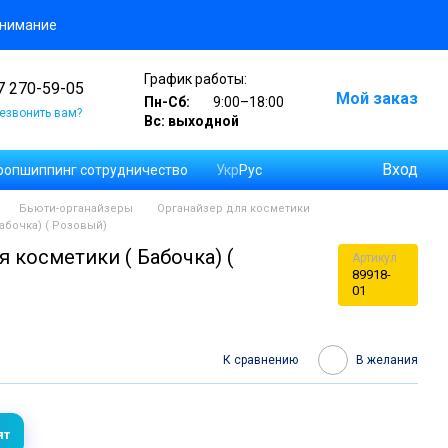
онимание
График работы:
7 270-59-05
Мой заказ
Пн-Сб:
9:00–18:00
езвонить вам?
Вс: выходной
Вход
опшиппинг сотрудничество
Укр
Рус
в и отзывов
Бьюти-органайзеры
Органайзер для косметики
абочка) ( Розовый)
я косметики ( Бабочка) (
Артикул
89918-
01
К сравнению
В желания
ят