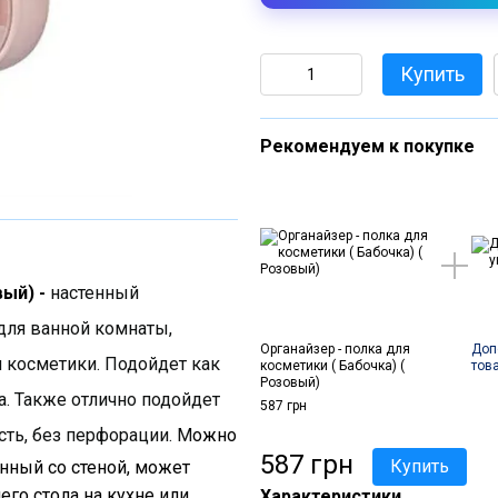
Купить
Рекомендуем к покупке
вый) -
настенный
для ванной комнаты,
Органайзер - полка для
Доп
косметики. Подойдет как
косметики ( Бабочка) (
тов
Розовый)
. Также отлично подойдет
587 грн
сть, без перфорации.
М
ожно
587 грн
Купить
нный со стеной, может
го стола на кухне или
Характеристики