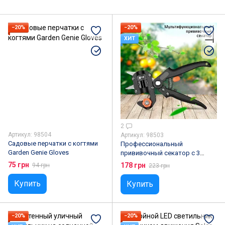
−20%
−20%
ХИТ
2
Артикул: 98504
Артикул: 98503
Садовые перчатки с когтями
Профессиональный
Garden Genie Gloves
прививочный секатор с 3
ножами для обрезки и
75 грн
178 грн
94 грн
223 грн
прививки деревьев Titan
Professional Grafting Tool
Купить
Купить
−20%
−20%