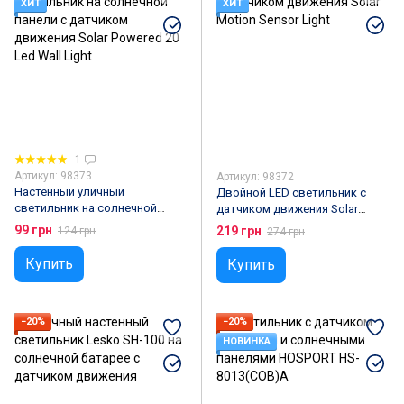
ХИТ
ХИТ
1
Артикул: 98373
Артикул: 98372
Настенный уличный
Двойной LED светильник с
светильник на солнечной
датчиком движения Solar
панели с датчиком движения
Motion Sensor Light
99 грн
219 грн
124 грн
274 грн
Solar Powered 20 Led Wall Light
Купить
Купить
−20%
−20%
НОВИНКА