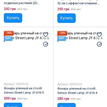
подвязки растений (20
52 см с эффектом пламени
мотков)
Solar flame led light sensor
242 грн
293 грн
303 грн
366 грн
activate
Купить
Купить
−20%
−20%
ХИТ
ХИТ
Артикул: 58969-02
Артикул: 58969-03
Фонарь уличный на столб
Фонарь уличный на столб
Sensor Street Lamp JY-616-5
Sensor Street Lamp JY-616-4
309 грн
283 грн
386 грн
353 грн