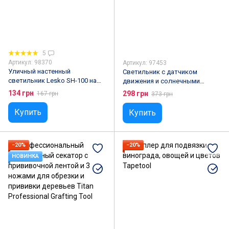
5
Артикул: 98370
Артикул: 97453
Уличный настенный
Светильник с датчиком
светильник Lesko SH-100 на
движения и солнечными
солнечной батарее с
панелями HOSPORT HS-
134 грн
298 грн
167 грн
373 грн
датчиком движения
8013(COB)A
Купить
Купить
−20%
−20%
НОВИНКА