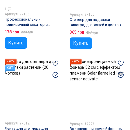
1
Артикул: 97156
Артикул: 97155
Профессиональный
Степлер для подвязки
прививочный секатор с
винограда, овощей и цветов
прививочной лентой и 3
Tapetool
178 грн
365 грн
223 грн
457 грн
ножами для обрезки и
прививки деревьев Titan
Купить
Купить
Professional Grafting Tool
−20%
−20%
ХИТ
Артикул: 97012
Артикул: 89667
Лента для степлера для
Водонепроницаемый фонарь