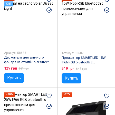
ХИТ
Артикул: 58688
Артикул: 58687
Держатель для уличного
Прожектор SMART LED 15W
фонаря на столб Solar Street
IP66 RGB bluetooth с
Light
приложением для управления
129 грн
519 грн
161 грн
648 грн
Купить
Купить
−20%
−20%