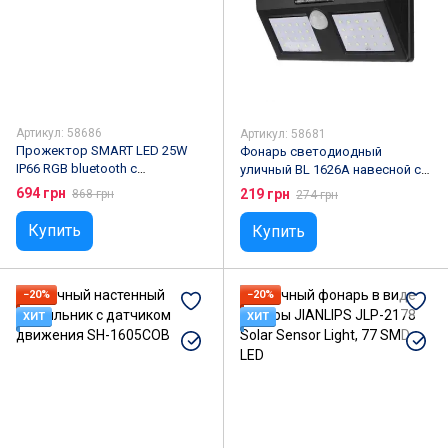
Артикул: 58686
Артикул: 58681
Прожектор SMART LED 25W
Фонарь светодиодный
IP66 RGB bluetooth с
уличный BL 1626A навесной с
приложением для управления
датчиком движения
694 грн
219 грн
868 грн
274 грн
Купить
Купить
−20%
−20%
ХИТ
ХИТ