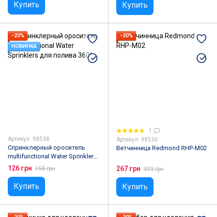
Купить
Купить
−20%
−20%
НОВИНКА
1
Артикул: 98538
Артикул: 98536
Спринклерный ороситель
Ветчинница Redmond RHP-M02
multifunctional Water Sprinklers
для полива 360°
126 грн
267 грн
158 грн
333 грн
Купить
Купить