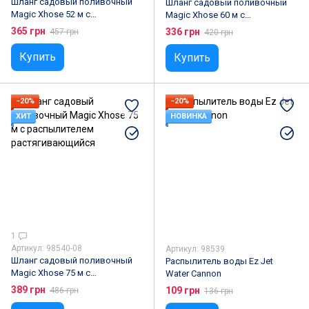
Шланг садовый поливочный
Шланг садовый поливочный
Magic Xhose 52 м с
Magic Xhose 60 м с
распылителем
распылителем
365 грн
336 грн
457 грн
420 грн
растягивающийся
растягивающийся
Купить
Купить
−20%
−20%
ХИТ
НОВИНКА
1
Артикул: 98540-08
Артикул: 98539
Шланг садовый поливочный
Распылитель воды Ez Jet
Magic Xhose 75 м с
Water Cannon
распылителем
389 грн
109 грн
486 грн
136 грн
растягивающийся