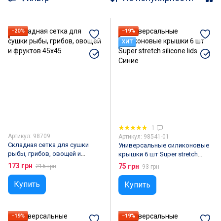
Кухонные ножи и подставки
Аксессуары для ванной комнаты
−20%
−19%
ХИТ
Кухонная посуда
Сковородки, сотейники, жаровни
Уход за домом
Мебель
Решение для хранения
Хозяйственный инвентарь
Сервировка стола
1
Артикул: 98709
Артикул: 98541-01
Посуда для чая и кофе
Смесители и краны
Складная сетка для сушки
Универсальные силиконовые
рыбы, грибов, овощей и
крышки 6 шт Super stretch
фруктов 45х45
silicone lids Синие
Буржуйки
Освещение
173 грн
75 грн
216 грн
93 грн
Купить
Купить
−19%
−19%