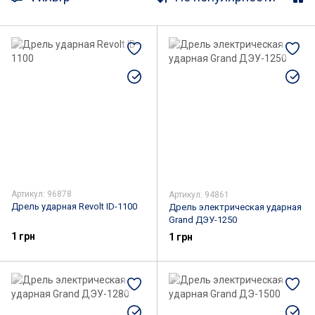
Станки для заточки
Гайковерты
Граверы
Шлифовальные машины
Рубанки
Фены промышленные
Мотокосы и газонокосилки
Наборы электроинструментов
Аккумуляторы и зарядные устройства для инструментов и садовой техники
Воздуходувы
Артикул: 96878
Артикул: 94861
Многофункциональные инструменты
Дрель ударная Revolt ID-1100
Дрель электрическая ударная
Grand ДЭУ-1250
1 грн
1 грн