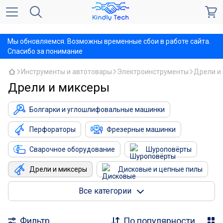
,
Мы обновляемся. Возможны временные сбои в работе сайта.
Спасибо за понимание
Инструменты и автотовары
Электроинструменты
Дрели и
Дрели и миксеры
Болгарки и углошлифовальные машинки
Перфораторы
Фрезерные машинки
Сварочное оборудование
Шуроповёрты
Дрели и миксеры
Дисковые и цепные пилы
Настольные сверлильные станки
Все категории
Электролобзики
Ленточные шлифмашины
Фильтр
По популярности