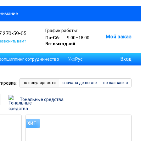
онимание
График работы:
7 270-59-05
Мой заказ
Пн-Сб:
9:00–18:00
езвонить вам?
Вс: выходной
Вход
опшиппинг сотрудничество
Укр
Рус
в и отзывов
по популярности
сначала дешевле
по названию
тировка:
Тональные средства
ХИТ