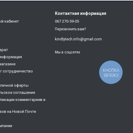
Контактная информация
ый кабинет
067 270-59-05
Перезвонить вам?
kindlytech.info@gmail.com
врат
Мы в соцсетях
 информация
магазине
КНОПКА
г сотрудничество
ЗВ'ЯЗКУ
бличной оферты
льское соглашение
ликации комментариев и
зов на Новой Почте
мпании