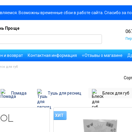
вляемся. Возможны временные сбои в работе сайта. Спасибо за п
знь Проще
06
Пер
н и возврат
Контактная информация
⭐Отзывы о магазине
Др
ользовательское соглашение
Правила публикации комментарие
еск для губ
сти
Вакансии компании
Сор
Помада
Тушь для ресниц
Блеск для губ
ХИТ