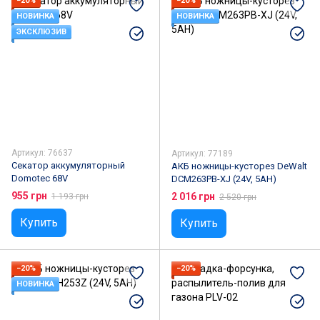
−20%
−20%
НОВИНКА
НОВИНКА
ЭКСКЛЮЗИВ
Артикул: 76637
Артикул: 77189
Секатор аккумуляторный
АКБ ножницы-кусторез DeWalt
Domotec 68V
DCM263PB-XJ (24V, 5АН)
955 грн
2 016 грн
1 193 грн
2 520 грн
Купить
Купить
−20%
−20%
НОВИНКА