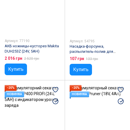
Артикул: 77190
Артикул: 54795
АКБ ножницы-кусторез Makita
Насадка-форсунка,
DUH253Z (24V, 5АН)
распылитель-полив для
газона PLV-02
2 016 грн
107 грн
2 520 грн
133 грн
Купить
Купить
−20%
−20%
НОВИНКА
НОВИНКА