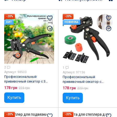
−20%
−20%
ХИТ
НОВИНКА
2
1
Артикул: 98503
Артикул: 97156
Профессиональный
Профессиональный
прививочный секатор с 3
прививочный секатор с
ножами для обрезки и
прививочной лентой и 3
178 грн
178 грн
223 грн
223 грн
прививки деревьев Titan
ножами для обрезки и
Professional Grafting Tool
прививки деревьев Titan
Купить
Купить
Professional Grafting Tool
−20%
−20%