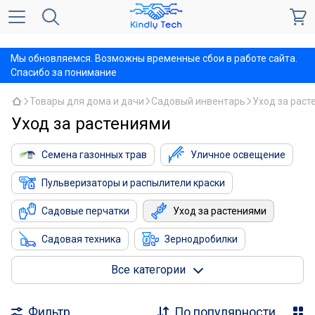
,
Мы обновляемся. Возможны временные сбои в работе сайта.
Спасибо за понимание
Товары для дома и дачи
Садовый инвентарь
Уход за раст
Уход за растениями
Семена газонных трав
Уличное освещение
Пульверизаторы и распылители краски
Садовые перчатки
Уход за растениями
Садовая техника
Зернодробилки
Культиваторы
Опрыскиватели
Все категории
Фильтр
По популярности