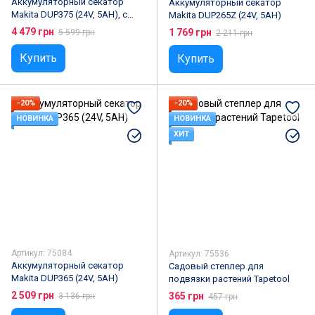
Аккумуляторный секатор
Аккумуляторный секатор
Makita DUP375 (24V, 5AH), с
Makita DUP265Z (24V, 5AH)
индикатором уровня заряда
4 479 грн
1 769 грн
5 599 грн
2 211 грн
Купить
Купить
−20%
−20%
НОВИНКА
НОВИНКА
ХИТ
Артикул: 75084
Артикул: 75536
Аккумуляторный секатор
Садовый степлер для
Makita DUP365 (24V, 5AH)
подвязки растений Tapetool
2 509 грн
365 грн
3 136 грн
457 грн