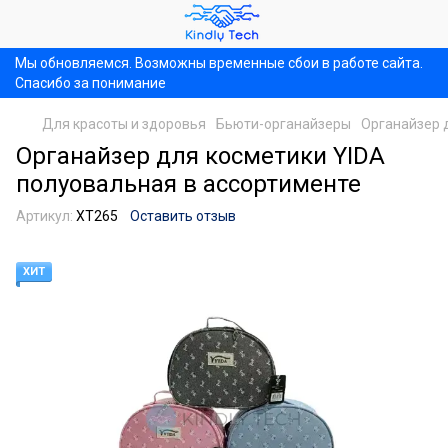
Мы обновляемся. Возможны временные сбои в работе сайта.
Спасибо за понимание
Для красоты и здоровья
Бьюти-органайзеры
Органайзер 
Органайзер для косметики YIDA
полуовальная в ассортименте
Артикул:
XT265
Оставить отзыв
ХИТ