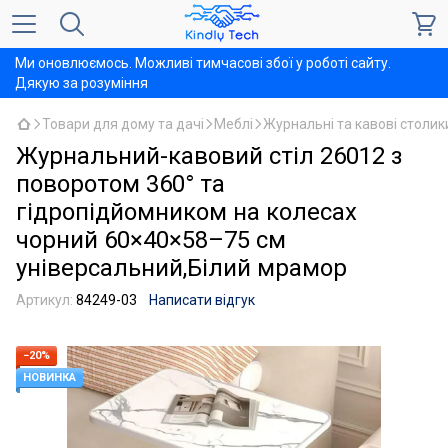
Ми оновлюємось. Можливі тимчасові збої у роботі сайту.
Дякую за розуміння
Товари для дому та дачі
Меблі
Журнальні та кавові столик
Журнальний-кавовий стіл 26012 з
поворотом 360° та
гідропідйомником на колесах
чорний 60×40×58–75 см
універсальний,Білий мрамор
Артикул:
84249-03
Написати відгук
−20%
НОВИНКА